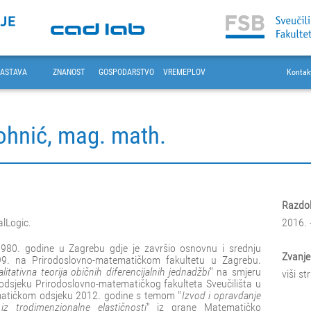
ASTAVA
ZNANOST
GOSPODARSTVO
VREMEPLOV
Kontak
ohnić, mag. math.
Razdob
alLogic.
2016. 
1980. godine u Zagrebu gdje je završio osnovnu i srednju
Zvanje
99. na Prirodoslovno-matematičkom fakultetu u Zagrebu.
alitativna teorija običnih diferencijalnih jednadžbi
" na smjeru
viši s
dsjeku Prirodoslovno-matematičkog fakulteta Sveučilišta u
matičkom odsjeku 2012. godine s temom "
Izvod i opravdanje
 trodimenzionalne elastičnosti
" iz grane Matematičko