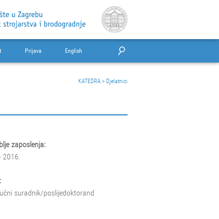
t
Prijava
English
KATEDRA
>
Djelatnici
lje zaposlenja:
- 2016.
:
tručni suradnik/poslijedoktorand