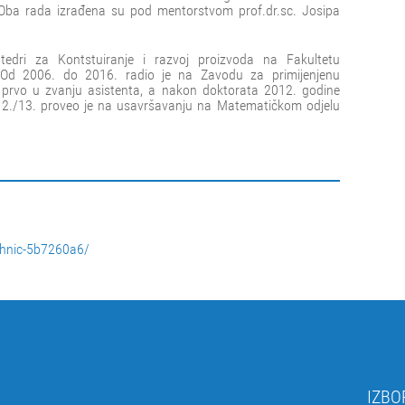
 Oba rada izrađena su pod mentorstvom prof.dr.sc. Josipa
dri za Kontstuiranje i razvoj proizvoda na Fakultetu
. Od 2006. do 2016. radio je na Zavodu za primijenjenu
rvo u zvanju asistenta, a nakon doktorata 2012. godine
12./13. proveo je na usavršavanju na Matematičkom odjelu
ohnic-5b7260a6/
IZBO