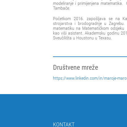
modeliranje i primijenjena matematika.
Tambače.
Početkom 2016. zapošljava se na Kate
strojarstva i brodogradnje u Zagrebu
matematiku na Matematičkom odsjeku p
kao viši asistent. Akademsku godinu 20
Sveučilišta u Houstonu u Texasu.
Društvene mreže
https://www.linkedin.com/in/maroje-mar
KONTAKT