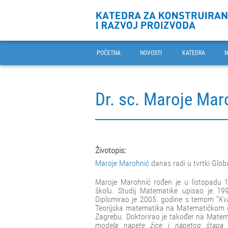
POČETNA
NOVOSTI
KATEDRA
N
Dr. sc. Maroje Mar
Životopis:
Maroje Marohnić
danas radi u tvrtki Glob
Maroje Marohnić
rođen je u listopadu 
školu. Studij Matematike upisao je 19
Diplomirao je 2005. godine s temom "
Kv
Teorijska matematika na Matematičkom o
Zagrebu. Doktorirao je također na Mate
modela napete žice i napetog štapa iz