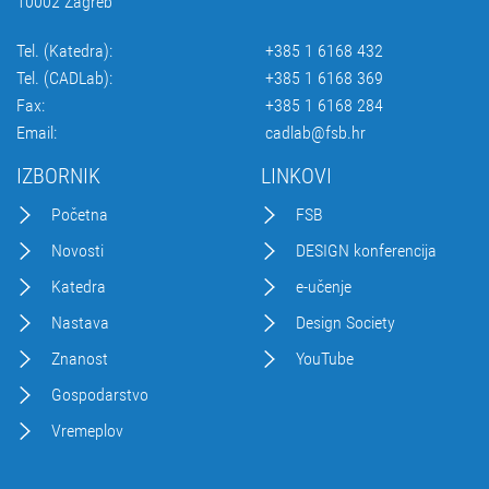
10002 Zagreb
Tel. (Katedra):
+385 1 6168 432
Tel. (CADLab):
+385 1 6168 369
Fax:
+385 1 6168 284
Email:
cadlab@fsb.hr
IZBORNIK
LINKOVI
Početna
FSB
Novosti
DESIGN konferencija
Katedra
e-učenje
Nastava
Design Society
Znanost
YouTube
Gospodarstvo
Vremeplov