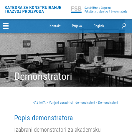
Kontakt
Prijava
English
Demonstratori
NASTAVA
>
Vanjski suradnici i demonstratori
>
Demonstratori
Popis demonstratora
Izabrani demonstratori za akademsku