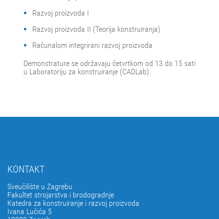
Razvoj proizvoda I
Razvoj proizvoda II (Teorija konstruiranja)
Računalom integrirani razvoj proizvoda
Demonstrature se održavaju četvrtkom od 13 do 15 sati
u Laboratoriju za konstruiranje (CADLab).
KONTAKT
Sveučilište u Zagrebu
Fakultet strojarstva i brodogradnje
Katedra za konstruiranje i razvoj proizvoda
Ivana Lučića 5