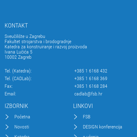
KONTAKT
Sveučilište u Zagrebu
Fakultet strojarstva i brodogradnje
Katedra za konstruiranje i razvoj proizvoda
Ivana Lučića 5
10002 Zagreb
Tel. (Katedra):
+385 1 6168 432
Tel. (CADLab):
+385 1 6168 369
Fax:
+385 1 6168 284
Email:
cadlab@fsb.hr
IZBORNIK
LINKOVI
Početna
FSB
Novosti
DESIGN konferencija
Katedra
e-učenje