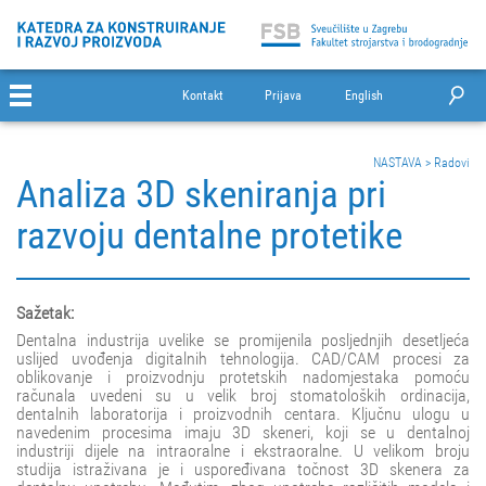
Kontakt
Prijava
English
NASTAVA
>
Radovi
Analiza 3D skeniranja pri
razvoju dentalne protetike
Sažetak:
Dentalna industrija uvelike se promijenila posljednjih desetljeća
uslijed uvođenja digitalnih tehnologija. CAD/CAM procesi za
oblikovanje i proizvodnju protetskih nadomjestaka pomoću
računala uvedeni su u velik broj stomatoloških ordinacija,
dentalnih laboratorija i proizvodnih centara. Ključnu ulogu u
navedenim procesima imaju 3D skeneri, koji se u dentalnoj
industriji dijele na intraoralne i ekstraoralne. U velikom broju
studija istraživana je i uspoređivana točnost 3D skenera za