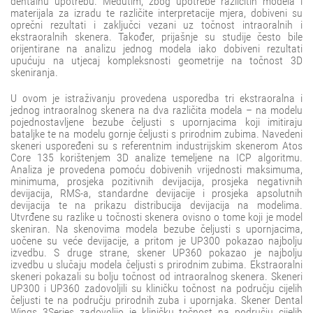
dentalnu upotrebu. Međutim, zbog upotrebe različitih modela i
materijala za izradu te različite interpretacije mjera, dobiveni su
oprečni rezultati i zaključci vezani uz točnost intraoralnih i
ekstraoralnih skenera. Također, prijašnje su studije često bile
orijentirane na analizu jednog modela iako dobiveni rezultati
upućuju na utjecaj kompleksnosti geometrije na točnost 3D
skeniranja.
U ovom je istraživanju provedena usporedba tri ekstraoralna i
jednog intraoralnog skenera na dva različita modela – na modelu
pojednostavljene bezube čeljusti s upornjacima koji imitiraju
bataljke te na modelu gornje čeljusti s prirodnim zubima. Navedeni
skeneri uspoređeni su s referentnim industrijskim skenerom Atos
Core 135 korištenjem 3D analize temeljene na ICP algoritmu.
Analiza je provedena pomoću dobivenih vrijednosti maksimuma,
minimuma, prosjeka pozitivnih devijacija, prosjeka negativnih
devijacija, RMS-a, standardne devijacije i prosjeka apsolutnih
devijacija te na prikazu distribucija devijacija na modelima.
Utvrđene su razlike u točnosti skenera ovisno o tome koji je model
skeniran. Na skenovima modela bezube čeljusti s upornjacima,
uočene su veće devijacije, a pritom je UP300 pokazao najbolju
izvedbu. S druge strane, skener UP360 pokazao je najbolju
izvedbu u slučaju modela čeljusti s prirodnim zubima. Ekstraoralni
skeneri pokazali su bolju točnost od intraoralnog skenera. Skeneri
UP300 i UP360 zadovoljili su kliničku točnost na području cijelih
čeljusti te na području prirodnih zuba i upornjaka. Skener Dental
Wings 3Series zadovoljio je kliničku točnost na području cijelih