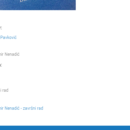
:
 Pavković
ir Nenadić
:
i rad
ir Nenadić - završni rad