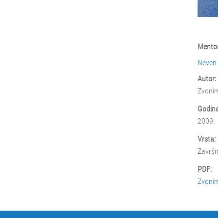
Mentor
Neven
Autor:
Zvonim
Godina
2009.
Vrsta:
Završn
PDF:
Zvonim