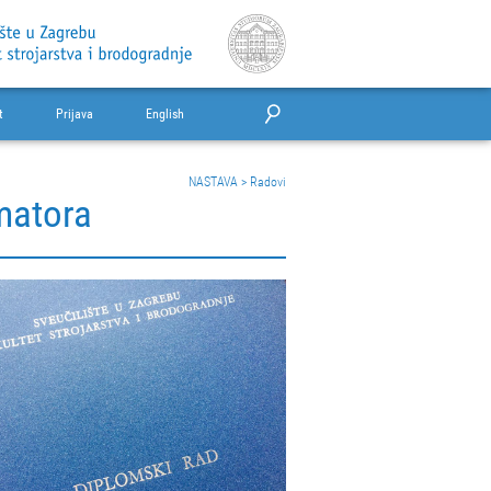
t
Prijava
English
NASTAVA
>
Radovi
matora