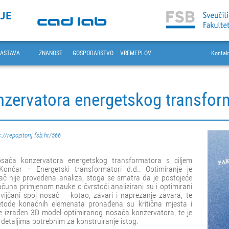
ASTAVA
ZNANOST
GOSPODARSTVO
VREMEPLOV
Kontak
nzervatora energetskog transfor
://repozitorij.fsb.hr/566
ača konzervatora energetskog transformatora s ciljem
Končar – Energetski transformatori d.d.. Optimiranje je
ač nije provedena analiza, stoga se smatra da je postojeće
ačuna primjenom nauke o čvrstoći analizirani su i optimirani
vijčani spoj nosač – kotao, zavari i naprezanje zavara, te
tode konačnih elemenata pronađena su kritična mjesta i
 je izrađen 3D model optimiranog nosača konzervatora, te je
detaljima potrebnim za konstruiranje istog.