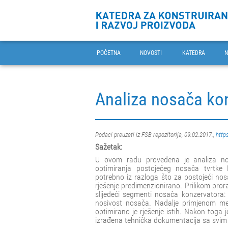
POČETNA
NOVOSTI
KATEDRA
N
Analiza nosača ko
Podaci preuzeti iz FSB repozitorija, 09.02.2017.,
https
Sažetak:
U ovom radu provedena je analiza nos
optimiranja postojećeg nosača tvrtke 
potrebno iz razloga što za postojeći nos
rješenje predimenzionirano. Prilikom pror
slijedeći segmenti nosača konzervatora: 
nosivost nosača. Nadalje primjenom me
optimirano je rješenje istih. Nakon toga
izrađena tehnička dokumentacija sa svim 