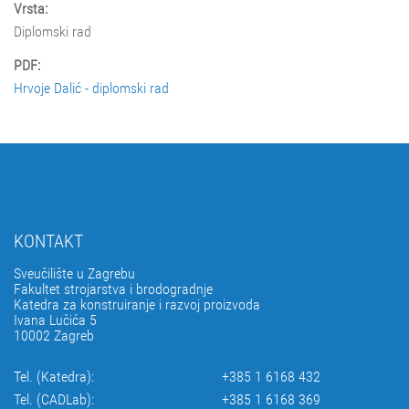
Vrsta:
Diplomski rad
PDF:
Hrvoje Dalić - diplomski rad
KONTAKT
Sveučilište u Zagrebu
Fakultet strojarstva i brodogradnje
Katedra za konstruiranje i razvoj proizvoda
Ivana Lučića 5
10002 Zagreb
Tel. (Katedra):
+385 1 6168 432
Tel. (CADLab):
+385 1 6168 369