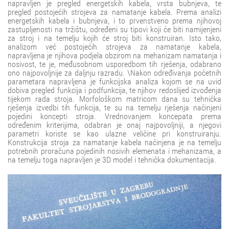
napravljen je pregled energetskih kabela, vrsta bubnjeva, te
pregled postojećih strojeva za namatanje kabela. Prema analizi
energetskih kabela i bubnjeva, i to prvenstveno prema njihovoj
zastupljenosti na tržištu, određeni su tipovi koji će biti namijenjeni
za stroj i na temelju kojih će stroj biti konstruiran. Isto tako,
analizom već postojećih strojeva za namatanje kabela,
napravljena je njihova podjela obzirom na mehanizam namatanja i
nosivost, te je, međusobnom usporedbom tih rješenja, odabrano
ono najpovoljnije za daljnju razradu. \Nakon određivanja početnih
parametara napravljena je funkcijska analiza kojom se na uvid
dobiva pregled funkcija i podfunkcija, te njihov redoslijed izvođenja
tijekom rada stroja. Morfološkom matricom dana su tehnička
rješenja izvedbi tih funkcija, te su na temelju rješenja načinjeni
pojedini koncepti stroja. Vrednovanjem koncepata prema
određenim kriterijima, odabran je onaj najpovoljniji, a njegovi
parametri koriste se kao ulazne veličine pri konstruiranju.
Konstrukcija stroja za namatanje kabela načinjena je na temelju
potrebnih proračuna pojedinih nosivih elemenata i mehanizama, a
na temelju toga napravljen je 3D model i tehnička dokumentacija.