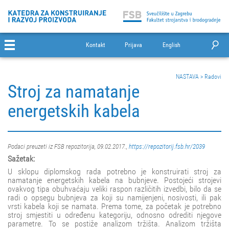
Kontakt
Prijava
English
NASTAVA
>
Radovi
Stroj za namatanje
energetskih kabela
Podaci preuzeti iz FSB repozitorija, 09.02.2017.,
https://repozitorij.fsb.hr/2039
Sažetak:
U sklopu diplomskog rada potrebno je konstruirati stroj za
namatanje energetskih kabela na bubnjeve. Postojeći strojevi
ovakvog tipa obuhvaćaju veliki raspon različitih izvedbi, bilo da se
radi o opsegu bubnjeva za koji su namijenjeni, nosivosti, ili pak
vrsti kabela koji se namata. Prema tome, za početak je potrebno
stroj smjestiti u određenu kategoriju, odnosno odrediti njegove
parametre. To se postiže analizom tržišta. Analizom tržišta