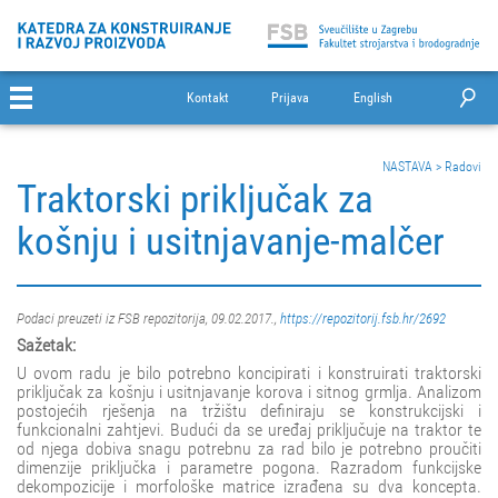
Kontakt
Prijava
English
NASTAVA
>
Radovi
Traktorski priključak za
košnju i usitnjavanje-malčer
Podaci preuzeti iz FSB repozitorija, 09.02.2017.,
https://repozitorij.fsb.hr/2692
Sažetak:
U ovom radu je bilo potrebno koncipirati i konstruirati traktorski
priključak za košnju i usitnjavanje korova i sitnog grmlja. Analizom
postojećih rješenja na tržištu definiraju se konstrukcijski i
funkcionalni zahtjevi. Budući da se uređaj priključuje na traktor te
od njega dobiva snagu potrebnu za rad bilo je potrebno proučiti
dimenzije priključka i parametre pogona. Razradom funkcijske
dekompozicije i morfološke matrice izrađena su dva koncepta.