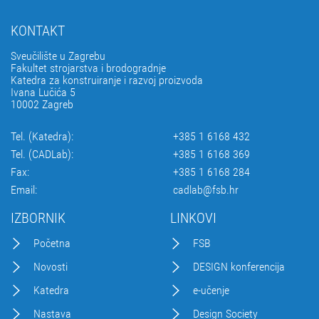
KONTAKT
Sveučilište u Zagrebu
Fakultet strojarstva i brodogradnje
Katedra za konstruiranje i razvoj proizvoda
Ivana Lučića 5
10002 Zagreb
Tel. (Katedra):
+385 1 6168 432
Tel. (CADLab):
+385 1 6168 369
Fax:
+385 1 6168 284
Email:
cadlab@fsb.hr
IZBORNIK
LINKOVI
Početna
FSB
Novosti
DESIGN konferencija
Katedra
e-učenje
Nastava
Design Society