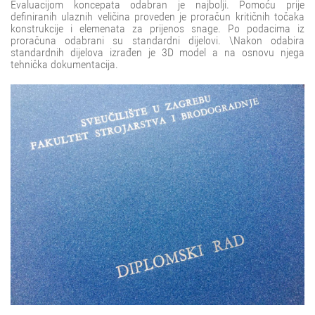
Evaluacijom koncepata odabran je najbolji. Pomoću prije
definiranih ulaznih veličina proveden je proračun kritičnih točaka
konstrukcije i elemenata za prijenos snage. Po podacima iz
proračuna odabrani su standardni dijelovi. \Nakon odabira
standardnih dijelova izrađen je 3D model a na osnovu njega
tehnička dokumentacija.