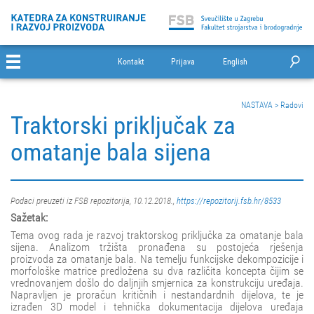
Kontakt
Prijava
English
NASTAVA
>
Radovi
Traktorski priključak za
omatanje bala sijena
Podaci preuzeti iz FSB repozitorija, 10.12.2018.,
https://repozitorij.fsb.hr/8533
Sažetak:
Tema ovog rada je razvoj traktorskog priključka za omatanje bala
sijena. Analizom tržišta pronađena su postojeća rješenja
proizvoda za omatanje bala. Na temelju funkcijske dekompozicije i
morfološke matrice predložena su dva različita koncepta čijim se
vrednovanjem došlo do daljnjih smjernica za konstrukciju uređaja.
Napravljen je proračun kritičnih i nestandardnih dijelova, te je
izrađen 3D model i tehnička dokumentacija dijelova uređaja