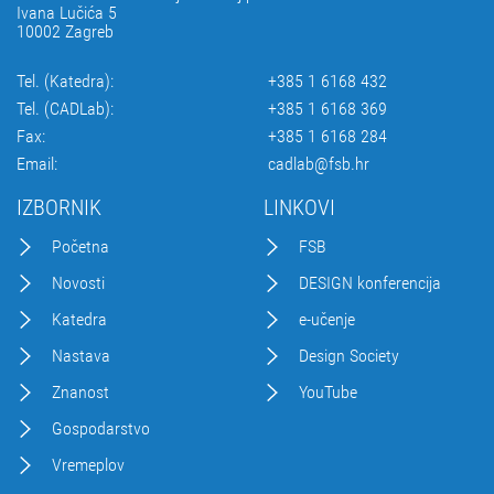
Ivana Lučića 5
10002 Zagreb
Tel. (Katedra):
+385 1 6168 432
Tel. (CADLab):
+385 1 6168 369
Fax:
+385 1 6168 284
Email:
cadlab@fsb.hr
IZBORNIK
LINKOVI
Početna
FSB
Novosti
DESIGN konferencija
Katedra
e-učenje
Nastava
Design Society
Znanost
YouTube
Gospodarstvo
Vremeplov