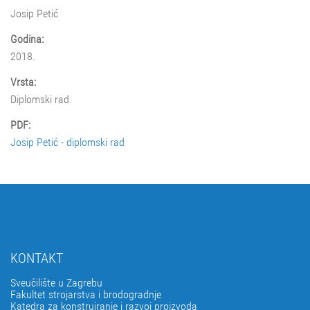
Josip Petić
Godina:
2018.
Vrsta:
Diplomski rad
PDF:
Josip Petić - diplomski rad
KONTAKT
Sveučilište u Zagrebu
Fakultet strojarstva i brodogradnje
Katedra za konstruiranje i razvoj proizvoda