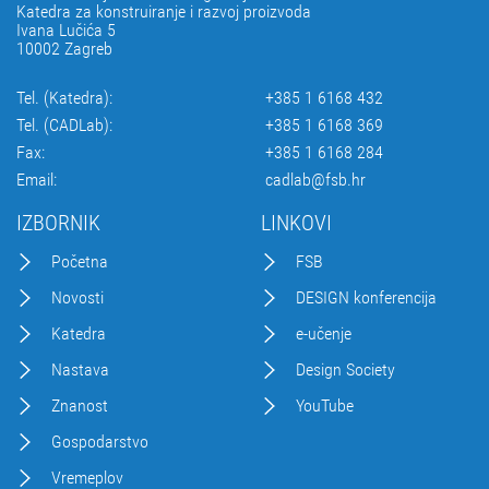
Katedra za konstruiranje i razvoj proizvoda
Ivana Lučića 5
10002 Zagreb
Tel. (Katedra):
+385 1 6168 432
Tel. (CADLab):
+385 1 6168 369
Fax:
+385 1 6168 284
Email:
cadlab@fsb.hr
IZBORNIK
LINKOVI
Početna
FSB
Novosti
DESIGN konferencija
Katedra
e-učenje
Nastava
Design Society
Znanost
YouTube
Gospodarstvo
Vremeplov