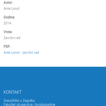
Autor:
Ante Liović
Godina:
2014.
Vrsta:
Završni rad
PDF:
Ante Liović - završni rad
KONTAKT
Sveučilište u Zagrebu
Fakultet strojarstva i brodogradnje