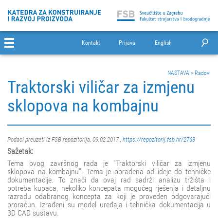
Kontakt
Prijava
English
NASTAVA
>
Radovi
Traktorski viličar za izmjenu
sklopova na kombajnu
Podaci preuzeti iz FSB repozitorija, 09.02.2017.,
https://repozitorij.fsb.hr/2763
Sažetak:
Tema ovog završnog rada je ''Traktorski viličar za izmjenu
sklopova na kombajnu''. Tema je obrađena od ideje do tehničke
dokumentacije. To znači da ovaj rad sadrži analizu tržišta i
potreba kupaca, nekoliko koncepata mogućeg rješenja i detaljnu
razradu odabranog koncepta za koji je proveden odgovarajući
proračun. Izrađeni su model uređaja i tehnička dokumentacija u
3D CAD sustavu.