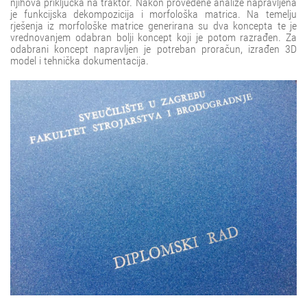
njihova priključka na traktor. Nakon provedene analize napravljena
je funkcijska dekompozicija i morfološka matrica. Na temelju
rješenja iz morfološke matrice generirana su dva koncepta te je
vrednovanjem odabran bolji koncept koji je potom razrađen. Za
odabrani koncept napravljen je potreban proračun, izrađen 3D
model i tehnička dokumentacija.