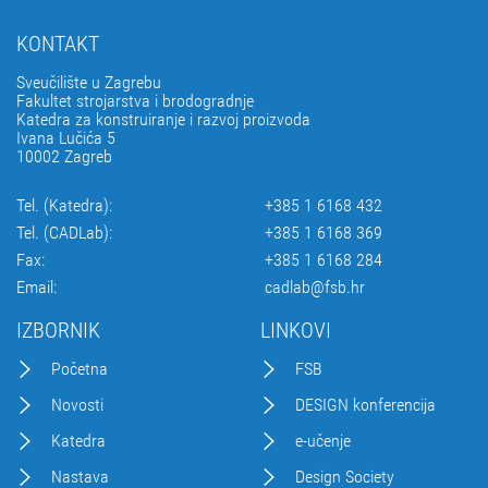
KONTAKT
Sveučilište u Zagrebu
Fakultet strojarstva i brodogradnje
Katedra za konstruiranje i razvoj proizvoda
Ivana Lučića 5
10002 Zagreb
Tel. (Katedra):
+385 1 6168 432
Tel. (CADLab):
+385 1 6168 369
Fax:
+385 1 6168 284
Email:
cadlab@fsb.hr
IZBORNIK
LINKOVI
Početna
FSB
Novosti
DESIGN konferencija
Katedra
e-učenje
Nastava
Design Society