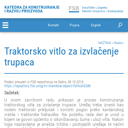
Kontakt
Prijava
English
NASTAVA
>
Radovi
Traktorsko vitlo za izvlačenje
trupaca
Podaci preuzeti iz FSB repozitorija na Dabru, 06.10.2019.,
https://repozitorij.fsb.unizg.hr/islandora/object/fsb%3A5286
Sažetak:
U ovom završnom radu prikazan je proces konstruiranja
traktorskog vitla za izvlačenje trupaca. Uređaj treba izvesti kao
nošeni traktorski priključak i koristiti pogon preko kardanskog
vratila i traktorske hidraulike. Na početku rada dan je uvod u
kojem se govori općenito o iskorištavanju šuma i ulozi vitla. Nakon
toga napravljena je analiza tržišta i postojećih uređaja te načini