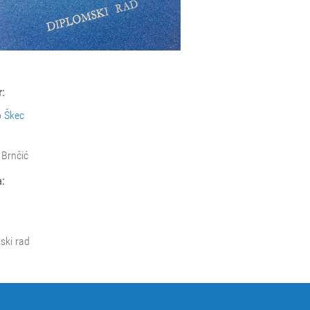
:
 Škec
Brnčić
:
ski rad