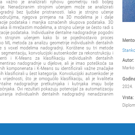
a važno je analizirati njihovu geometriju radi boljeg
ije. Nenadziranim strojnim učenjem može se analizirati
ogradnji bez ljudske pristranosti. Iako je strojno učenje
područjima, njegova primjena na 3D modelima je i dalje
zacije podataka i manjka označenih skupova podataka. 3D
aka ili mrežastim modelima, a strojno učenje se često radi s
zacije podataka. Individualne dentalne nadogradnje pogodni
im strojnim učenjem kako bi se pojednostavio proces
Mentor
liko ML metoda za analizu geometrije individualnih dentalnih
je s voxel modelima nadogradnji. Korištene su tri metode
Stanko
segmentaciju, konvolucijski autoenkoder za rekonstrukciju i
nti i K-Means za klasifikaciju individualnih dentalnih
Autor:
mentirao nadogradnje u dijelove, ali je imao poteškoća sa
Marko 
vnih komponenata i K-Means su identificirali važne značajke
ih klasificirali u šest kategorija. Konvolucijski autoenkoder je
rijednosti, što je omogućilo klasifikaciju, ali je kvaliteta
Godina
dentalne nadogradnje pretkutnjaka i kutnjaka imaju bolje
2024.
 očnjaka. Ovi rezultati pokazuju potencijal za automatizaciju
uiranja individualnih dentalnih nadogradnji nenadziranim
Vrsta:
Diplom