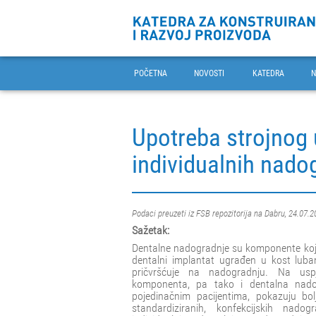
POČETNA
NOVOSTI
KATEDRA
N
Upotreba strojnog 
individualnih nado
Podaci preuzeti iz FSB repozitorija na Dabru, 24.07.2
Sažetak:
Dentalne nadogradnje su komponente koje 
dentalni implantat ugrađen u kost lubanj
pričvršćuje na nadogradnju. Na uspj
komponenta, pa tako i dentalna nadog
pojedinačnim pacijentima, pokazuju b
standardiziranih, konfekcijskih nado