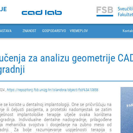
ASTAVA
ZNANOST
GOSPODARSTVO
VREMEPLOV
Kontak
učenja za analizu geometrije CA
gradnji
024.,
https://repozitorij.fsb.unizg.hr/islandora/object/fsb%3A10856
se koriste u dentalnoj implantologiji. One se pričvršćuju na
e ili čeljusti pacijenta, a protetski nadomjestak se zatim
ešnost implantološke terapije utječe svaka korištena
radnja. Individualne dentalne nadogradnje, prilagođene
olja mehanička svojstva i dosjedanje na zubno meso od
gradnji. Za bolje razumijevanje uspješnosti terapija s