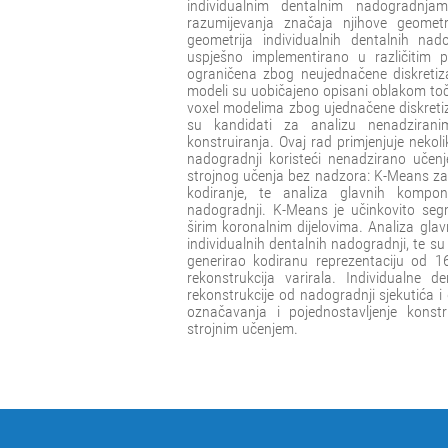
individualnim dentalnim nadogradnjam
razumijevanja značaja njihove geometr
geometrija individualnih dentalnih nad
uspješno implementirano u različitim 
ograničena zbog neujednačene diskreti
modeli su uobičajeno opisani oblakom toč
voxel modelima zbog ujednačene diskreti
su kandidati za analizu nenadziran
konstruiranja. Ovaj rad primjenjuje neko
nadogradnji koristeći nenadzirano učen
strojnog učenja bez nadzora: K-Means za 
kodiranje, te analiza glavnih kompone
nadogradnji. K-Means je učinkovito seg
širim koronalnim dijelovima. Analiza gla
individualnih dentalnih nadogradnji, te su 
generirao kodiranu reprezentaciju od 16 v
rekonstrukcija varirala. Individualne 
rekonstrukcije od nadogradnji sjekutića i
označavanja i pojednostavljenje konstr
strojnim učenjem.