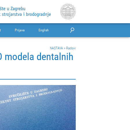
t
Prijava
English
NASTAVA
>
Radovi
D modela dentalnih