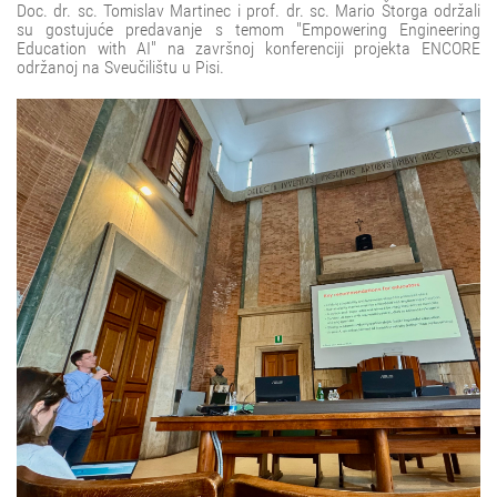
Doc. dr. sc. Tomislav Martinec i prof. dr. sc. Mario Štorga održali
su gostujuće predavanje s temom "Empowering Engineering
Education with AI" na završnoj konferenciji projekta ENCORE
održanoj na Sveučilištu u Pisi.