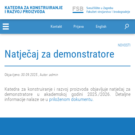
Kontakt
Prijava
English
NOVOSTI
Natječaj za demonstratore
Objavljeno:
30.09.2025.
, Autor:
admin
Katedra za konstruiranje i razvoj proizvoda objavljuje natječaj za
demonstratore u akademskoj godini 2025./2026. Detaljne
informacije nalaze se u
priloženom dokumentu.