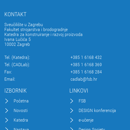
KONTAKT
Sveučilište u Zagrebu
Fakultet strojarstva i brodogradnje
Katedra za konstruiranje i razvoj proizvoda
Ivana Lučića 5
10002 Zagreb
Tel. (Katedra):
+385 1 6168 432
Tel. (CADLab):
+385 1 6168 369
Fax:
+385 1 6168 284
Email:
cadlab@fsb.hr
IZBORNIK
LINKOVI
Početna
FSB
Novosti
DESIGN konferencija
Katedra
e-učenje
Nastava
Design Society