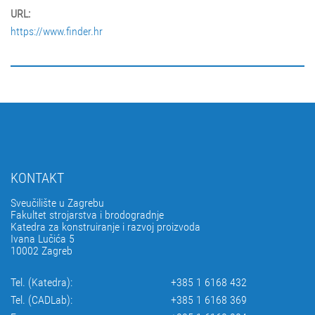
URL:
https://www.finder.hr
KONTAKT
Sveučilište u Zagrebu
Fakultet strojarstva i brodogradnje
Katedra za konstruiranje i razvoj proizvoda
Ivana Lučića 5
10002 Zagreb
Tel. (Katedra):
+385 1 6168 432
Tel. (CADLab):
+385 1 6168 369