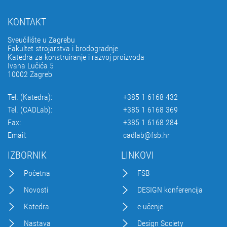
KONTAKT
Sveučilište u Zagrebu
Fakultet strojarstva i brodogradnje
Katedra za konstruiranje i razvoj proizvoda
Ivana Lučića 5
10002 Zagreb
Tel. (Katedra):
+385 1 6168 432
Tel. (CADLab):
+385 1 6168 369
Fax:
+385 1 6168 284
Email:
cadlab@fsb.hr
IZBORNIK
LINKOVI
Početna
FSB
Novosti
DESIGN konferencija
Katedra
e-učenje
Nastava
Design Society