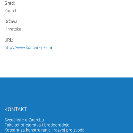
Grad:
Zagreb
Država:
Hrvatska
URL:
http://www.koncar-mes.hr
KONTAKT
Sveučilište u Zagrebu
Fakultet strojarstva i brodogradnje
Katedra za konstruiranje i razvoj proizvoda