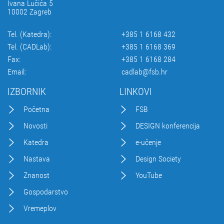
Ivana Lučića 5
10002 Zagreb
Tel. (Katedra):
+385 1 6168 432
Tel. (CADLab):
+385 1 6168 369
Fax:
+385 1 6168 284
Email:
cadlab@fsb.hr
IZBORNIK
LINKOVI
Početna
FSB
Novosti
DESIGN konferencija
Katedra
e-učenje
Nastava
Design Society
Znanost
YouTube
Gospodarstvo
Vremeplov