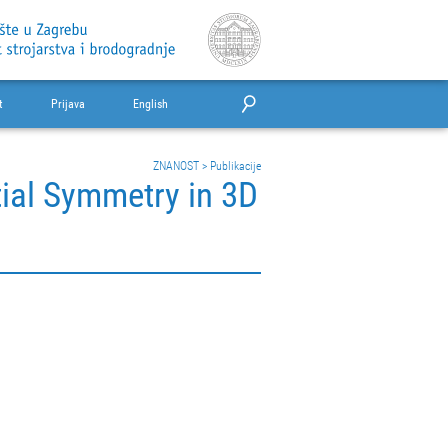
t
Prijava
English
ZNANOST
>
Publikacije
tial Symmetry in 3D