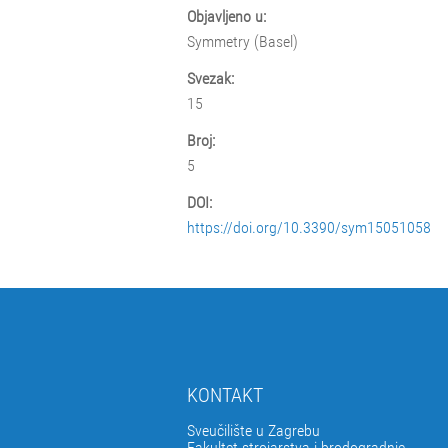
Objavljeno u:
Symmetry (Basel)
Svezak:
15
Broj:
5
DOI:
https://doi.org/10.3390/sym15051058
KONTAKT
Sveučilište u Zagrebu
Fakultet strojarstva i brodogradnje