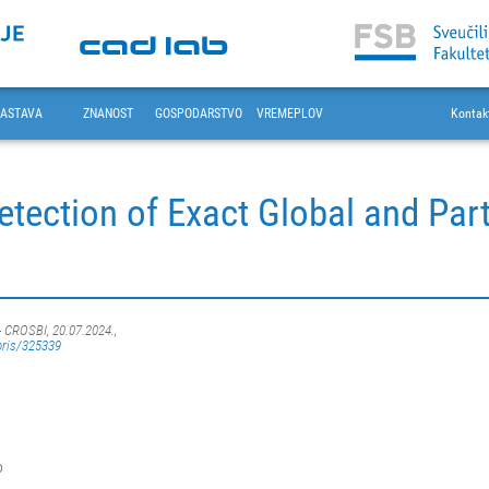
ASTAVA
ZNANOST
GOSPODARSTVO
VREMEPLOV
Kontak
tection of Exact Global and Par
- CROSBI, 20.07.2024.,
oris/325339
o