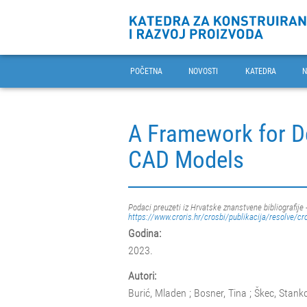
POČETNA
NOVOSTI
KATEDRA
N
A Framework for De
CAD Models
Podaci preuzeti iz Hrvatske znanstvene bibliografije 
https://www.croris.hr/crosbi/publikacija/resolve/cr
Godina:
2023.
Autori:
Burić, Mladen ; Bosner, Tina ; Škec, Stank