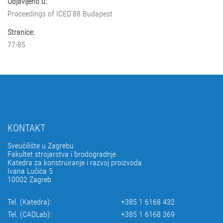
Objavljeno u:
Proceedings of ICED'88 Budapest
Stranice:
77-85
KONTAKT
Sveučilište u Zagrebu
Fakultet strojarstva i brodogradnje
Katedra za konstruiranje i razvoj proizvoda
Ivana Lučića 5
10002 Zagreb
Tel. (Katedra):
+385 1 6168 432
Tel. (CADLab):
+385 1 6168 369