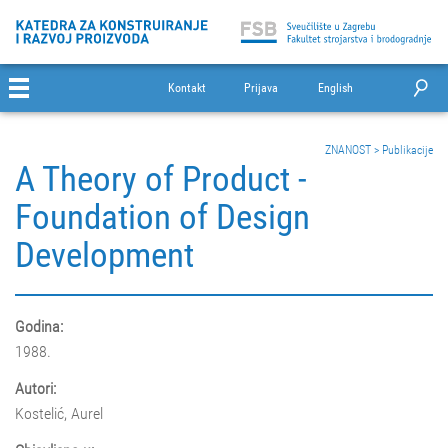
Kontakt
Prijava
English
ZNANOST
>
Publikacije
A Theory of Product -
Foundation of Design
Development
Godina:
1988.
Autori:
Kostelić, Aurel