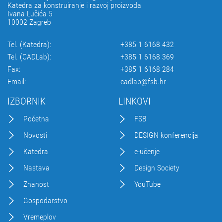
Katedra za konstruiranje i razvoj proizvoda
Ivana Lučića 5
10002 Zagreb
Tel. (Katedra):
+385 1 6168 432
Tel. (CADLab):
+385 1 6168 369
Fax:
+385 1 6168 284
Email:
cadlab@fsb.hr
IZBORNIK
LINKOVI
Početna
FSB
Novosti
DESIGN konferencija
Katedra
e-učenje
Nastava
Design Society
Znanost
YouTube
Gospodarstvo
Vremeplov