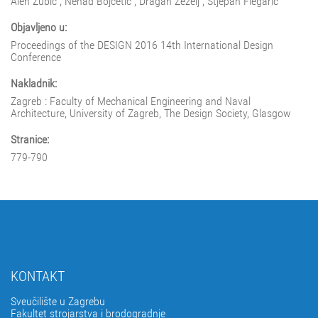
Alen Zubić ; Nenad Bojčetić ; Dragan Žeželj ; Stjepan Flegarić
Objavljeno u:
Proceedings of the DESIGN 2016 14th International Design
Conference
Nakladnik:
Zagreb : Faculty of Mechanical Engineering and Naval
Architecture, University of Zagreb, The Design Society, Glasgow
Stranice:
779-790
KONTAKT
Sveučilište u Zagrebu
Fakultet strojarstva i brodogradnje