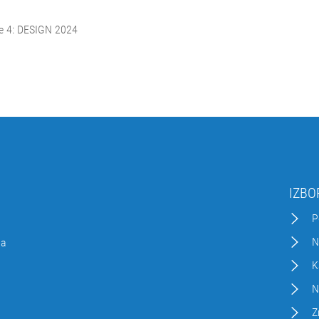
me 4: DESIGN 2024
IZBO
P
N
da
K
N
Z