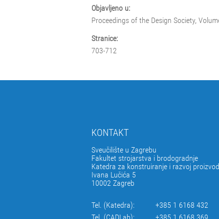
Objavljeno u:
Proceedings of the Design Society, Volu
Stranice:
703-712
KONTAKT
Sveučilište u Zagrebu
Fakultet strojarstva i brodogradnje
Katedra za konstruiranje i razvoj proizvo
Ivana Lučića 5
10002 Zagreb
Tel. (Katedra):
+385 1 6168 432
Tel. (CADLab):
+385 1 6168 369