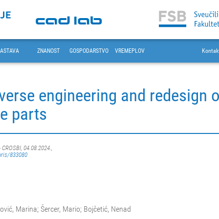
ASTAVA
ZNANOST
GOSPODARSTVO
VREMEPLOV
Kontak
verse engineering and redesign o
e parts
- CROSBI, 04.08.2024.,
oris/833080
ilović, Marina; Šercer, Mario; Bojčetić, Nenad