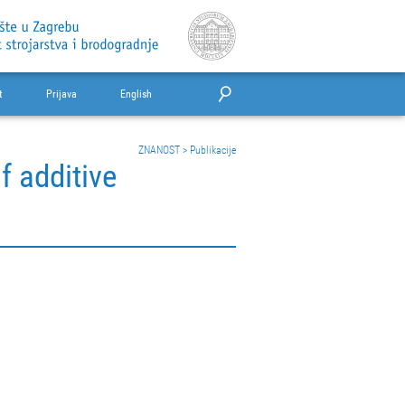
t
Prijava
English
ZNANOST
>
Publikacije
f additive