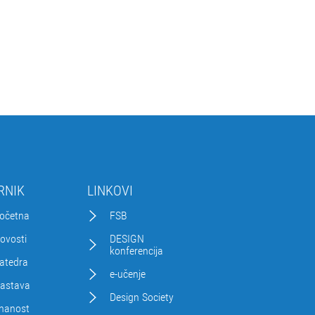
RNIK
LINKOVI
očetna
FSB
ovosti
DESIGN
konferencija
atedra
e-učenje
astava
Design Society
nanost