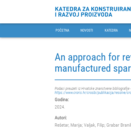
POČETNA
NOVOSTI
KATEDRA
N
An approach for re
manufactured spar
Podaci preuzeti iz Hrvatske znanstvene bibliografije 
https://www.croris.hr/crosbi/publikacija/resolve/cr
Godina:
2024.
Autori:
Rešetar, Marija; Valjak, Filip; Grabar Bran