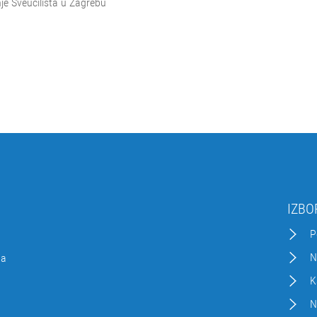
je Sveučilišta u Zagrebu
IZBO
P
N
da
K
N