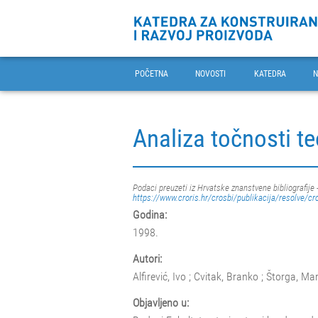
POČETNA
NOVOSTI
KATEDRA
N
Analiza točnosti te
Podaci preuzeti iz Hrvatske znanstvene bibliografije 
https://www.croris.hr/crosbi/publikacija/resolve/cr
Godina:
1998.
Autori:
Alfirević, Ivo ; Cvitak, Branko ; Štorga, Ma
Objavljeno u: