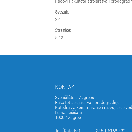
Radovi Fakulteta strojarstva i brodogradn
Svezak:
22
Stranice:
5-18
KONTAKT
Sveučilište u Zagrebu
Fakultet strojarstva i brodogradnje
Katedra za konstruiranje i razvoj proizvo
Ivana Lučića 5
10002 Zagreb
Tel. (Katedra):
+385 1 6168 432