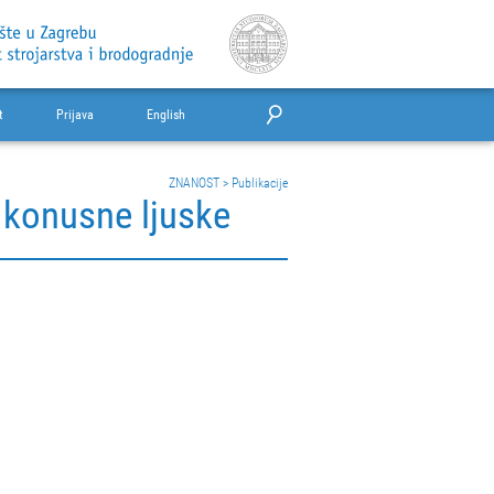
t
Prijava
English
ZNANOST
>
Publikacije
a konusne ljuske