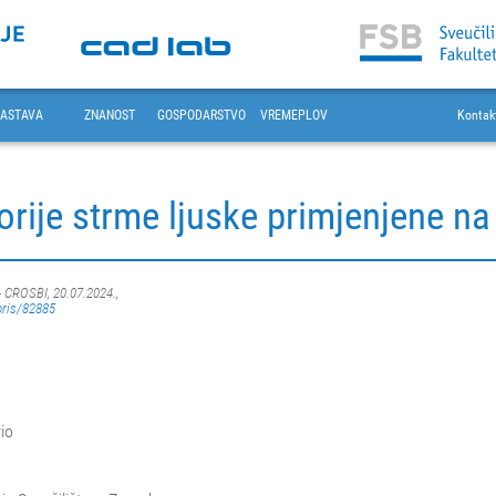
ASTAVA
ZNANOST
GOSPODARSTVO
VREMEPLOV
Kontak
orije strme ljuske primjenjene n
- CROSBI, 20.07.2024.,
oris/82885
rio