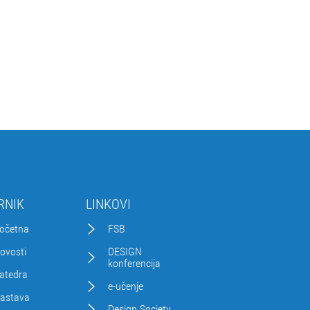
RNIK
LINKOVI
očetna
FSB
ovosti
DESIGN
konferencija
atedra
e-učenje
astava
Design Society