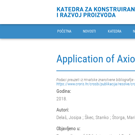
POČETNA
NOVOSTI
KATEDRA
N
Application of Axi
Podaci preuzeti iz Hrvatske znanstvene bibliografije 
https://www.croris.hr/crosbi/publikacija/resolve/cr
Godina:
2018.
Autori:
Delaš, Josipa ; Škec, Stanko ; Štorga, Mar
Objavljeno u: