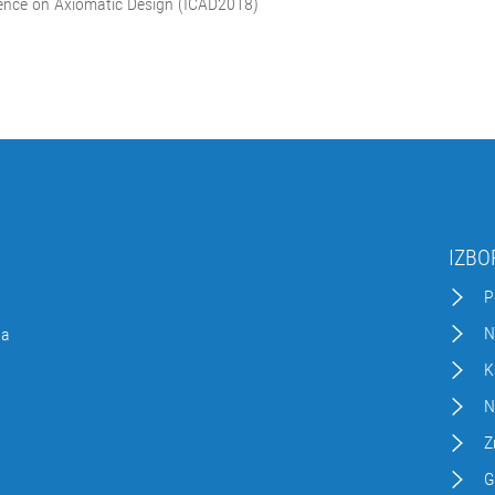
rence on Axiomatic Design (ICAD2018)
IZBO
P
N
da
K
N
Z
G