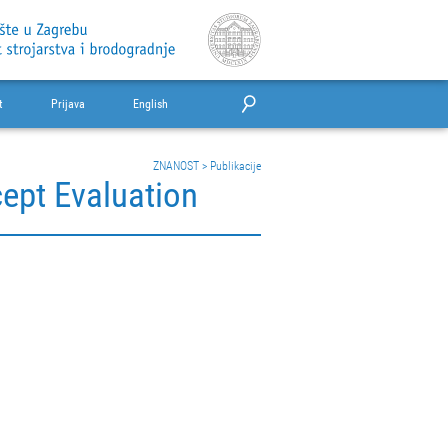
t
Prijava
English
ZNANOST
>
Publikacije
cept Evaluation