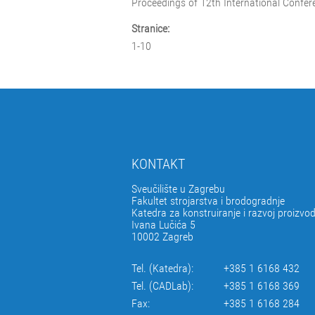
Proceedings of 12th International Confe
Stranice:
1-10
KONTAKT
Sveučilište u Zagrebu
Fakultet strojarstva i brodogradnje
Katedra za konstruiranje i razvoj proizvo
Ivana Lučića 5
10002 Zagreb
Tel. (Katedra):
+385 1 6168 432
Tel. (CADLab):
+385 1 6168 369
Fax:
+385 1 6168 284