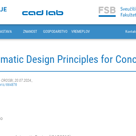
ASTAVA
ZNANOST
GOSPODARSTVO
VREMEPLOV
Kontak
omatic Design Principles for Con
- CROSBI, 20.07.2024.,
oris/664876
io