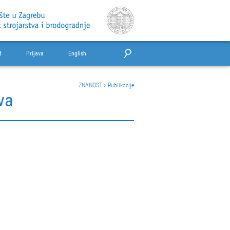
t
Prijava
English
ZNANOST
>
Publikacije
va