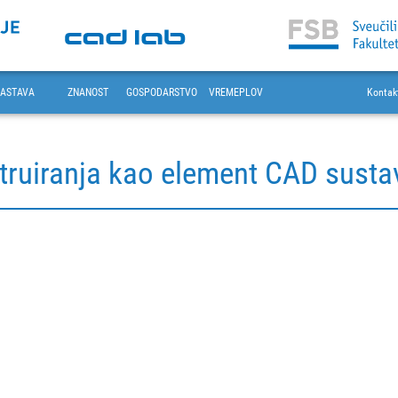
ASTAVA
ZNANOST
GOSPODARSTVO
VREMEPLOV
Kontak
truiranja kao element CAD susta