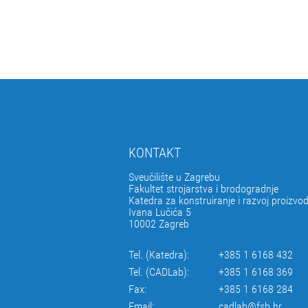
KONTAKT
Sveučilište u Zagrebu
Fakultet strojarstva i brodogradnje
Katedra za konstruiranje i razvoj proizvo
Ivana Lučića 5
10002 Zagreb
Tel. (Katedra):
+385 1 6168 432
Tel. (CADLab):
+385 1 6168 369
Fax:
+385 1 6168 284
Email:
cadlab@fsb.hr