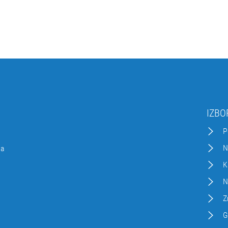
IZBO
P
N
da
K
N
Z
G