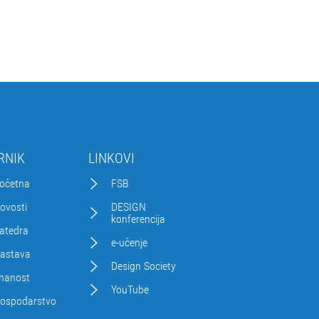
RNIK
LINKOVI
očetna
FSB
ovosti
DESIGN
konferencija
atedra
e-učenje
astava
Design Society
nanost
YouTube
ospodarstvo