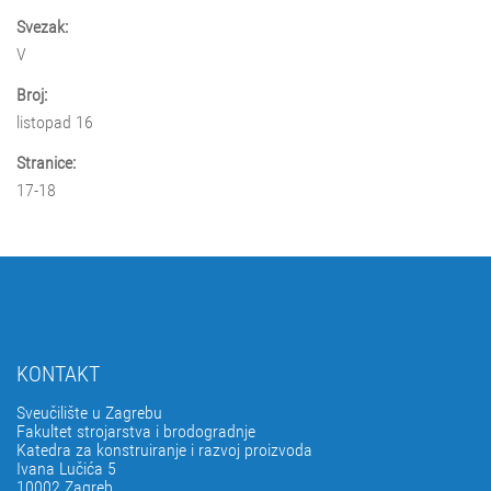
Svezak:
V
Broj:
listopad 16
Stranice:
17-18
KONTAKT
Sveučilište u Zagrebu
Fakultet strojarstva i brodogradnje
Katedra za konstruiranje i razvoj proizvoda
Ivana Lučića 5
10002 Zagreb