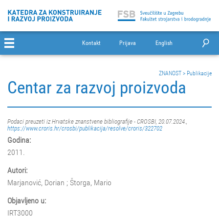
Kontakt
Prijava
English
ZNANOST
>
Publikacije
Centar za razvoj proizvoda
Podaci preuzeti iz Hrvatske znanstvene bibliografije - CROSBI, 20.07.2024.,
https://www.croris.hr/crosbi/publikacija/resolve/croris/322702
Godina:
2011.
Autori:
Marjanović, Dorian ; Štorga, Mario
Objavljeno u:
IRT3000