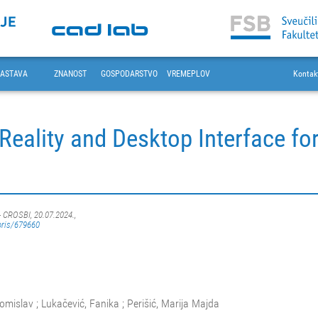
ASTAVA
ZNANOST
GOSPODARSTVO
VREMEPLOV
Kontak
Reality and Desktop Interface fo
- CROSBI, 20.07.2024.,
oris/679660
omislav ; Lukačević, Fanika ; Perišić, Marija Majda