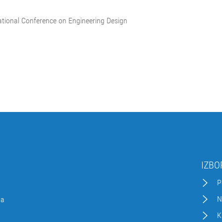
national Conference on Engineering Design
IZBO
P
N
da
K