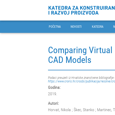
POČETNA
NOVOSTI
KATEDRA
N
Comparing Virtual 
CAD Models
Podaci preuzeti iz Hrvatske znanstvene bibliografije 
https://www.croris.hr/crosbi/publikacija/resolve/cr
Godina:
2019.
Autori:
Horvat, Nikola ; Škec, Stanko ; Martinec, T