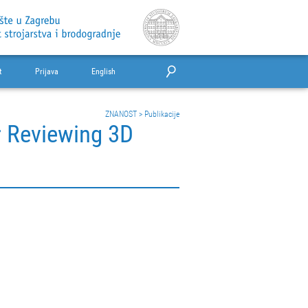
t
Prijava
English
ZNANOST
>
Publikacije
r Reviewing 3D