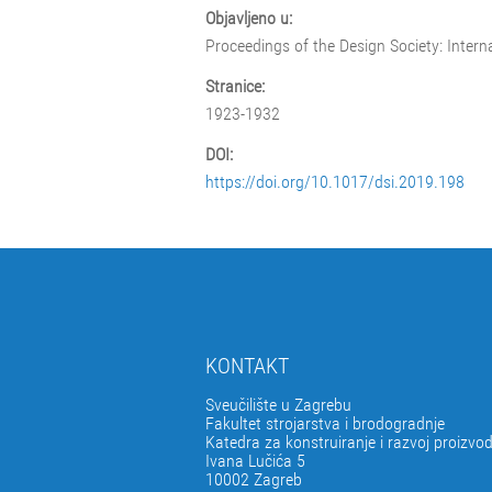
Objavljeno u:
Proceedings of the Design Society: Inter
Stranice:
1923-1932
DOI:
https://doi.org/10.1017/dsi.2019.198
KONTAKT
Sveučilište u Zagrebu
Fakultet strojarstva i brodogradnje
Katedra za konstruiranje i razvoj proizvo
Ivana Lučića 5
10002 Zagreb