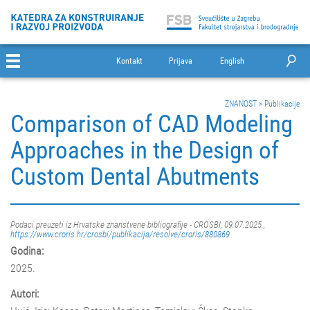
Kontakt
Prijava
English
ZNANOST
>
Publikacije
Comparison of CAD Modeling
Approaches in the Design of
Custom Dental Abutments
Podaci preuzeti iz Hrvatske znanstvene bibliografije - CROSBI, 09.07.2025.,
https://www.croris.hr/crosbi/publikacija/resolve/croris/880869
Godina:
2025.
Autori: