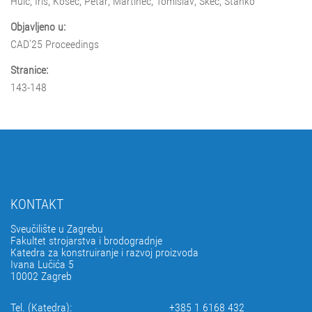
Huić, Iris; Kosec, Petar; Martinec, Tomislav; Škec, Stanko
Objavljeno u:
CAD'25 Proceedings
Stranice:
143-148
KONTAKT
Sveučilište u Zagrebu
Fakultet strojarstva i brodogradnje
Katedra za konstruiranje i razvoj proizvoda
Ivana Lučića 5
10002 Zagreb
Tel. (Katedra):
+385 1 6168 432