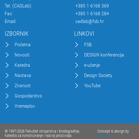
Tel. (CADLab):
+385 1 6168 369
Fax:
+385 1 6168 284
Email:
cadlab@fsb.hr
IZBORNIK
LINKOVI
Početna
FSB
Novosti
DESIGN konferencija
Katedra
e-učenje
Nastava
Design Society
Znanost
YouTube
Gospodarstvo
Vremeplov
© 1997-2026 Fakultet strojarstva i brodogradnje,
Concept & design by
Katedra za konstruiranje i razvoj proizvoda
Excedo