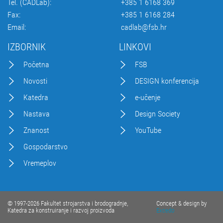
Tel. (CADLab):
+385 1 6168 369
Fax:
+385 1 6168 284
Email:
cadlab@fsb.hr
IZBORNIK
LINKOVI
Početna
FSB
Novosti
DESIGN konferencija
Katedra
e-učenje
Nastava
Design Society
Znanost
YouTube
Gospodarstvo
Vremeplov
© 1997-2026 Fakultet strojarstva i brodogradnje,
Concept & design by
Katedra za konstruiranje i razvoj proizvoda
Excedo