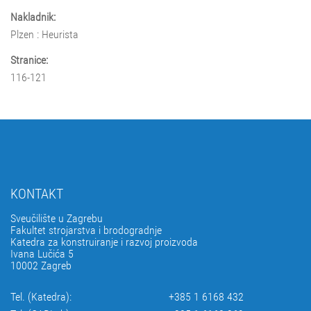
Nakladnik:
Plzen : Heurista
Stranice:
116-121
KONTAKT
Sveučilište u Zagrebu
Fakultet strojarstva i brodogradnje
Katedra za konstruiranje i razvoj proizvoda
Ivana Lučića 5
10002 Zagreb
Tel. (Katedra):
+385 1 6168 432