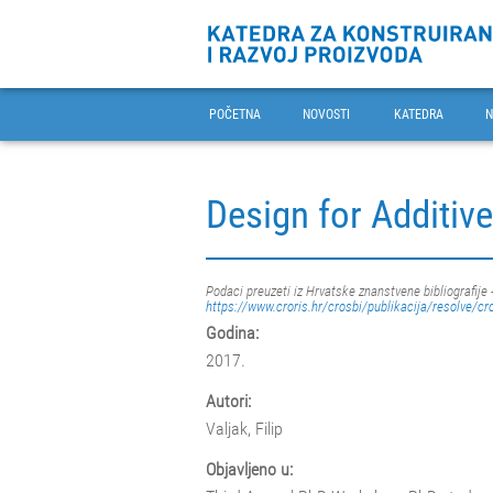
POČETNA
NOVOSTI
KATEDRA
N
Design for Additi
Podaci preuzeti iz Hrvatske znanstvene bibliografije 
https://www.croris.hr/crosbi/publikacija/resolve/cr
Godina:
2017.
Autori:
Valjak, Filip
Objavljeno u: