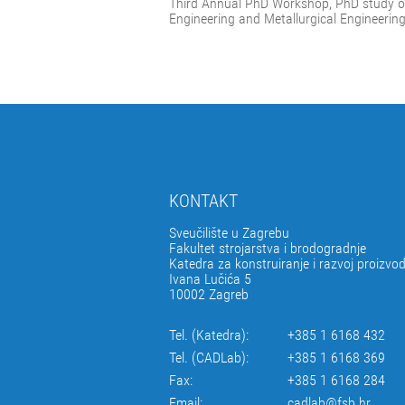
Third Annual PhD Workshop, PhD study of
Engineering and Metallurgical Engineerin
KONTAKT
Sveučilište u Zagrebu
Fakultet strojarstva i brodogradnje
Katedra za konstruiranje i razvoj proizvo
Ivana Lučića 5
10002 Zagreb
Tel. (Katedra):
+385 1 6168 432
Tel. (CADLab):
+385 1 6168 369
Fax:
+385 1 6168 284
Email:
cadlab@fsb.hr