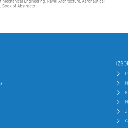
 Mechanical Engineering, Naval Architecture, Aeronautical
g, Book of Abstracts
IZBO
P
N
da
K
N
Z
G