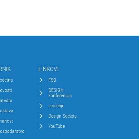
RNIK
LINKOVI
očetna
FSB
ovosti
DESIGN
konferencija
atedra
e-učenje
astava
Design Society
nanost
YouTube
ospodarstvo