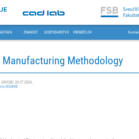
ASTAVA
ZNANOST
GOSPODARSTVO
VREMEPLOV
Kontak
ve Manufacturing Methodology
- CROSBI, 20.07.2024.,
oris/653698