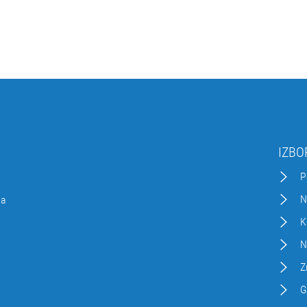
IZBO
P
N
da
K
N
Z
G