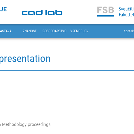
ASTAVA
ZNANOST
GOSPODARSTVO
VREMEPLOV
Kontak
presentation
gn Methodology proceedings