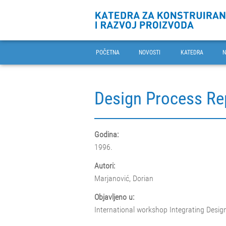
POČETNA
NOVOSTI
KATEDRA
N
Design Process Re
Godina:
1996.
Autori:
Marjanović, Dorian
Objavljeno u:
International workshop Integrating Desi