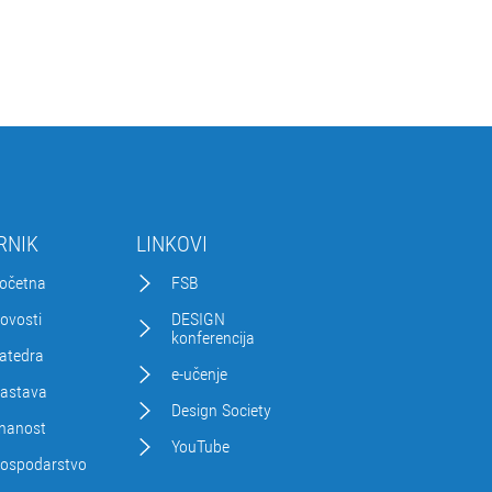
RNIK
LINKOVI
očetna
FSB
ovosti
DESIGN
konferencija
atedra
e-učenje
astava
Design Society
nanost
YouTube
ospodarstvo