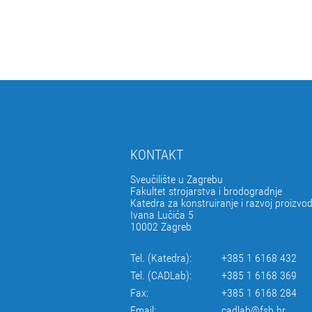
KONTAKT
Sveučilište u Zagrebu
Fakultet strojarstva i brodogradnje
Katedra za konstruiranje i razvoj proizvo
Ivana Lučića 5
10002 Zagreb
Tel. (Katedra):
+385 1 6168 432
Tel. (CADLab):
+385 1 6168 369
Fax:
+385 1 6168 284
Email:
cadlab@fsb.hr