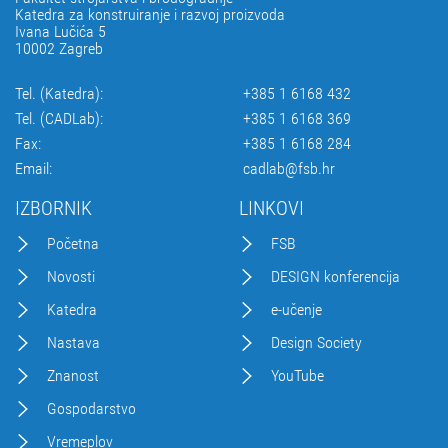
Katedra za konstruiranje i razvoj proizvoda
Ivana Lučića 5
10002 Zagreb
Tel. (Katedra):
+385 1 6168 432
Tel. (CADLab):
+385 1 6168 369
Fax:
+385 1 6168 284
Email:
cadlab@fsb.hr
IZBORNIK
LINKOVI
Početna
FSB
Novosti
DESIGN konferencija
Katedra
e-učenje
Nastava
Design Society
Znanost
YouTube
Gospodarstvo
Vremeplov