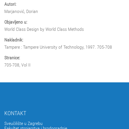
Autori:
Marjanović, Dorian
Objavljeno u:
World Class Design by World Class Methods
Nakladnik:
Tampere : Tampere University of Technology, 1997. 705-708
Stranice:
705-708, Vol II
KONTAKT
Sveučilište u Zagrebu
Fakultet strojarstva i brodogradnje