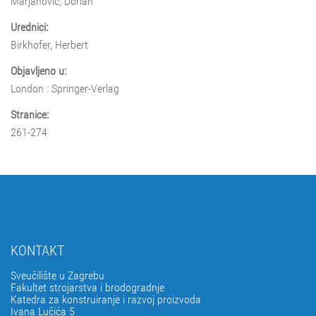
Marjanović, Dorian
Urednici:
Birkhofer, Herbert
Objavljeno u:
London : Springer-Verlag
Stranice:
261-274
KONTAKT
Sveučilište u Zagrebu
Fakultet strojarstva i brodogradnje
Katedra za konstruiranje i razvoj proizvoda
Ivana Lučića 5