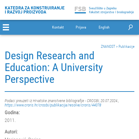
Kontakt
Prijava
English
ZNANOST
>
Publikacije
Design Research and
Education: A University
Perspective
Podaci preuzeti iz Hrvatske znanstvene bibliografije - CROSBI, 20.07.2024.,
https://www.croris.hr/crosbi/publikacija/resolve/croris/44078
Godina:
2011.
Autori: