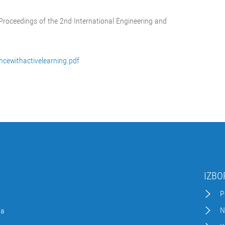
roceedings of the 2nd International Engineering and
ncewithactivelearning.pdf
IZBO
P
N
da