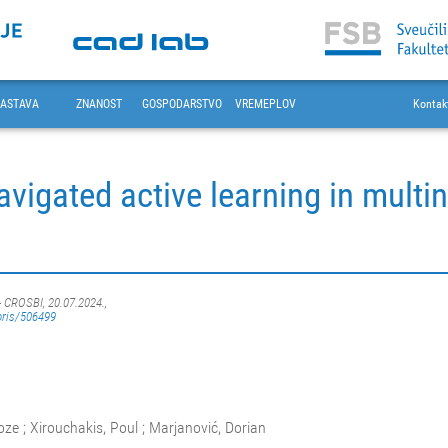
ASTAVA
ZNANOST
GOSPODARSTVO
VREMEPLOV
Kontak
avigated active learning in multi
- CROSBI, 20.07.2024.,
oris/506499
ze ; Xirouchakis, Poul ; Marjanović, Dorian