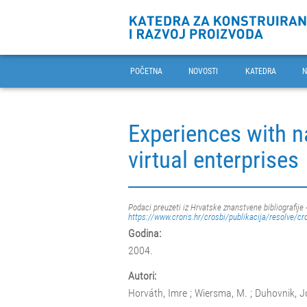
POČETNA
NOVOSTI
KATEDRA
N
Experiences with n
virtual enterprises
Podaci preuzeti iz Hrvatske znanstvene bibliografije 
https://www.croris.hr/crosbi/publikacija/resolve/cr
Godina:
2004.
Autori:
Horváth, Imre ; Wiersma, M. ; Duhovnik, Jo