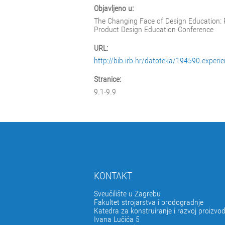
Objavljeno u:
The Changing Face of Design Education: P
Product Design Education Conference
URL:
http://bib.irb.hr/datoteka/194590.experie
Stranice:
9.1-9.9
KONTAKT
Sveučilište u Zagrebu
Fakultet strojarstva i brodogradnje
Katedra za konstruiranje i razvoj proizvo
Ivana Lučića 5