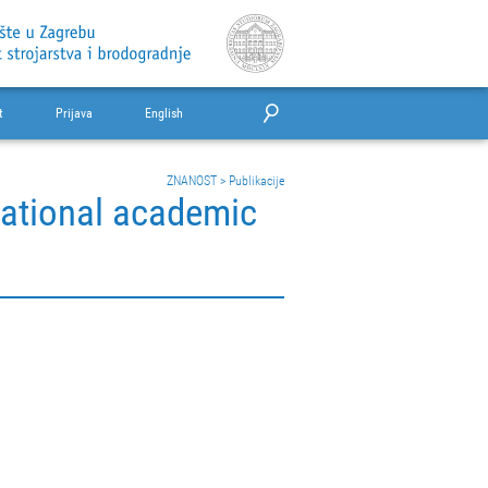
t
Prijava
English
ZNANOST
>
Publikacije
national academic