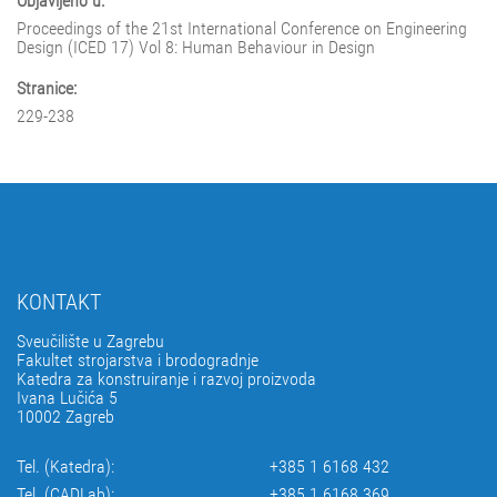
Objavljeno u:
Proceedings of the 21st International Conference on Engineering
Design (ICED 17) Vol 8: Human Behaviour in Design
Stranice:
229-238
KONTAKT
Sveučilište u Zagrebu
Fakultet strojarstva i brodogradnje
Katedra za konstruiranje i razvoj proizvoda
Ivana Lučića 5
10002 Zagreb
Tel. (Katedra):
+385 1 6168 432
Tel. (CADLab):
+385 1 6168 369