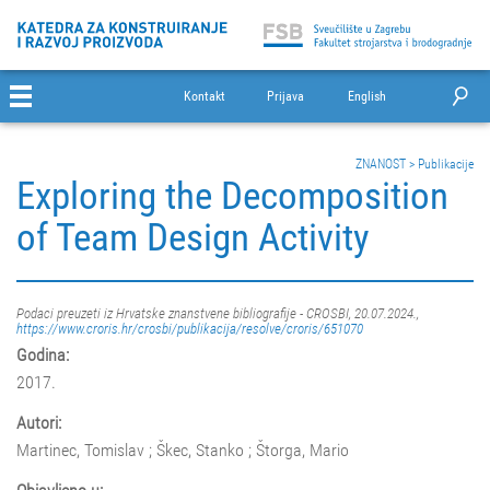
Kontakt
Prijava
English
ZNANOST
>
Publikacije
Exploring the Decomposition
of Team Design Activity
Podaci preuzeti iz Hrvatske znanstvene bibliografije - CROSBI, 20.07.2024.,
https://www.croris.hr/crosbi/publikacija/resolve/croris/651070
Godina:
2017.
Autori:
Martinec, Tomislav ; Škec, Stanko ; Štorga, Mario