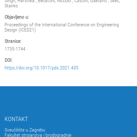
Singh, Harshika ; Becattini, Niccolo ; Cascini, Gaetano ; Škec,
Stanko
Objavljeno u:
Proceedings of the International Conference on Engineering
Design (ICED21)
Stranice:
1735-1744
DOI:
https://doi.org/10.1017/pds.2021.435
KONTAKT
Sveučilište u Zagrebu
Fakultet strojarstva i brodogradnje