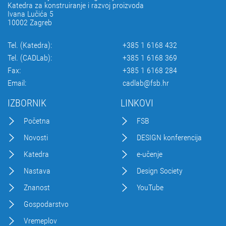
Katedra za konstruiranje i razvoj proizvoda
Ivana Lučića 5
10002 Zagreb
Tel. (Katedra):
+385 1 6168 432
Tel. (CADLab):
+385 1 6168 369
Fax:
+385 1 6168 284
Email:
cadlab@fsb.hr
IZBORNIK
LINKOVI
Početna
FSB
Novosti
DESIGN konferencija
Katedra
e-učenje
Nastava
Design Society
Znanost
YouTube
Gospodarstvo
Vremeplov