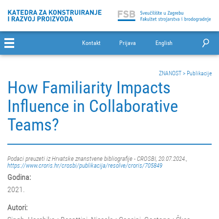
Kontakt
Prijava
English
ZNANOST
>
Publikacije
How Familiarity Impacts
Influence in Collaborative
Teams?
Podaci preuzeti iz Hrvatske znanstvene bibliografije - CROSBI, 20.07.2024.,
https://www.croris.hr/crosbi/publikacija/resolve/croris/705849
Godina:
2021.
Autori: