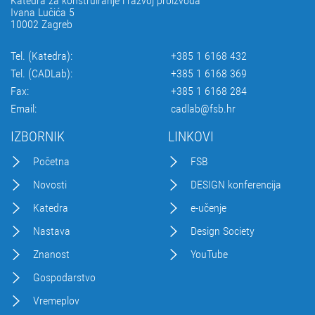
Katedra za konstruiranje i razvoj proizvoda
Ivana Lučića 5
10002 Zagreb
Tel. (Katedra):
+385 1 6168 432
Tel. (CADLab):
+385 1 6168 369
Fax:
+385 1 6168 284
Email:
cadlab@fsb.hr
IZBORNIK
LINKOVI
Početna
FSB
Novosti
DESIGN konferencija
Katedra
e-učenje
Nastava
Design Society
Znanost
YouTube
Gospodarstvo
Vremeplov