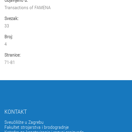
Objavljeno u:
Transactions of FAMENA
Svezak:
33
Broj:
4
Stranice:
71-81
KONTAKT
Sveučilište u Zagrebu
Fakultet strojarstva i brodogradnje