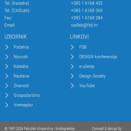
Tel. (Katedra):
+385 1 6168 432
Tel. (CADLab):
+385 1 6168 369
Fax:
+385 1 6168 284
Email:
cadlab@fsb.hr
IZBORNIK
LINKOVI
Početna
FSB
Novosti
DESIGN konferencija
Katedra
e-učenje
Nastava
Design Society
Znanost
YouTube
Gospodarstvo
Vremeplov
© 1997-2026 Fakultet strojarstva i brodogradnje,
Concept & design by