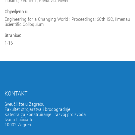
Lipšinić, Zvonimir; Pavković, Neven
Objavljeno u:
Engineering for a Changing World : Proceedings; 60th ISC, Ilmenau
Scientific Colloquium
Stranice:
1-16
KONTAKT
Sveučilište u Zagrebu
Fakultet strojarstva i brodogradnje
Katedra za konstruiranje i razvoj proizvoda
Ivana Lučića 5
10002 Zagreb