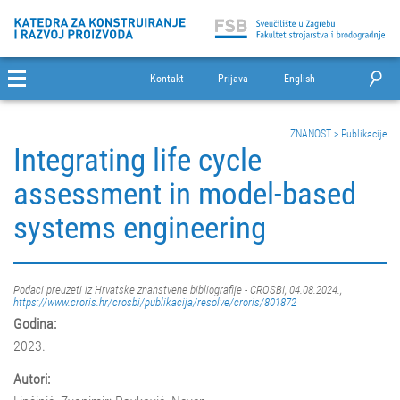
Kontakt
Prijava
English
ZNANOST
>
Publikacije
Integrating life cycle
assessment in model-based
systems engineering
Podaci preuzeti iz Hrvatske znanstvene bibliografije - CROSBI, 04.08.2024.,
https://www.croris.hr/crosbi/publikacija/resolve/croris/801872
Godina:
2023.
Autori: