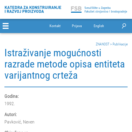
Kontakt
Prijava
English
ZNANOST
>
Publikacije
Istraživanje mogućnosti
razrade metode opisa entiteta
varijantnog crteža
Godina:
1992.
Autori:
Pavković, Neven