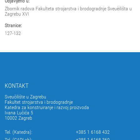
Objavljeno u:
Zbornik radova Fakulteta strojarstva i brodogradnje Sveuèilišta u
Zagrebu XVI
Stranice:
127-132
KONTAKT
Sveučilište u Zagrebu
Fakultet strojarstva i brodogradnje
Katedra za konstruiranje i razvoj proizvoda
Ivana Lučića 5
10002 Zagreb
Tel. (Katedra):
+385 1 6168 432
Tel. (CADLab):
+385 1 6168 369