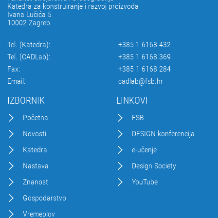
Katedra za konstruiranje i razvoj proizvoda
Ivana Lučića 5
10002 Zagreb
Tel. (Katedra):
+385 1 6168 432
Tel. (CADLab):
+385 1 6168 369
Fax:
+385 1 6168 284
Email:
cadlab@fsb.hr
IZBORNIK
LINKOVI
Početna
FSB
Novosti
DESIGN konferencija
Katedra
e-učenje
Nastava
Design Society
Znanost
YouTube
Gospodarstvo
Vremeplov