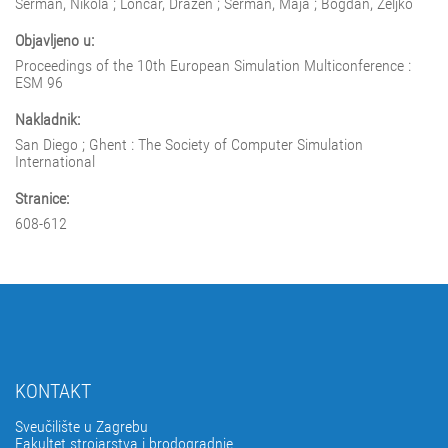
Šerman, Nikola ; Lončar, Dražen ; Šerman, Maja ; Bogdan, Željko
Objavljeno u:
Proceedings of the 10th European Simulation Multiconference :
ESM 96
Nakladnik:
San Diego ; Ghent : The Society of Computer Simulation
International
Stranice:
608-612
KONTAKT
Sveučilište u Zagrebu
Fakultet strojarstva i brodogradnje