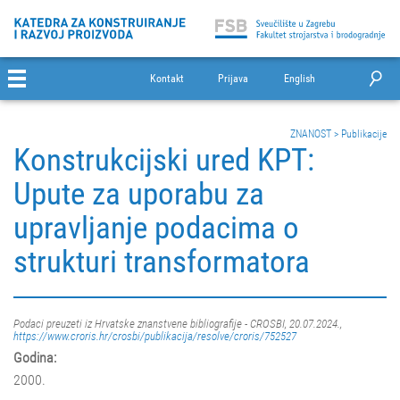
Kontakt
Prijava
English
ZNANOST
>
Publikacije
Konstrukcijski ured KPT:
Upute za uporabu za
upravljanje podacima o
strukturi transformatora
Podaci preuzeti iz Hrvatske znanstvene bibliografije - CROSBI, 20.07.2024.,
https://www.croris.hr/crosbi/publikacija/resolve/croris/752527
Godina:
2000.