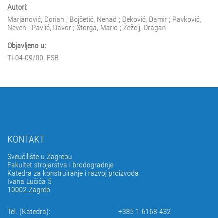
Autori:
Marjanović, Dorian ; Bojčetić, Nenad ; Deković, Damir ; Pavković,
Neven ; Pavlić, Davor ; Štorga, Mario ; Žeželj, Dragan
Objavljeno u:
TI-04-09/00, FSB
KONTAKT
Sveučilište u Zagrebu
Fakultet strojarstva i brodogradnje
Katedra za konstruiranje i razvoj proizvoda
Ivana Lučića 5
10002 Zagreb
Tel. (Katedra):
+385 1 6168 432