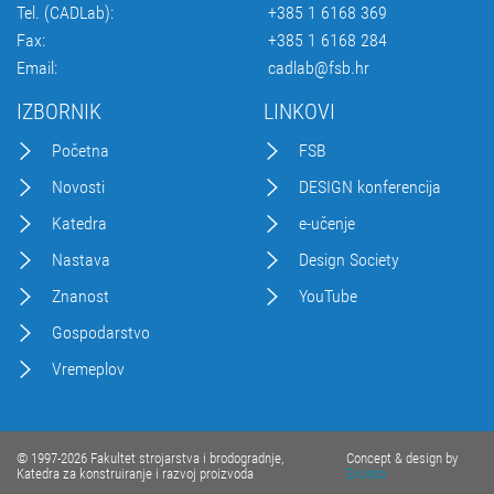
Tel. (CADLab):
+385 1 6168 369
Fax:
+385 1 6168 284
Email:
cadlab@fsb.hr
IZBORNIK
LINKOVI
Početna
FSB
Novosti
DESIGN konferencija
Katedra
e-učenje
Nastava
Design Society
Znanost
YouTube
Gospodarstvo
Vremeplov
© 1997-2026 Fakultet strojarstva i brodogradnje,
Concept & design by
Katedra za konstruiranje i razvoj proizvoda
Excedo