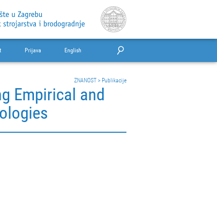
t
Prijava
English
ZNANOST
>
Publikacije
ng Empirical and
ologies