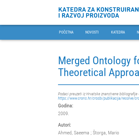
POČETNA
NOVOSTI
KATEDRA
N
Merged Ontology fo
Theoretical Approa
Podaci preuzeti iz Hrvatske znanstvene bibliografije 
https://www.croris.hr/crosbi/publikacija/resolve/cr
Godina:
2009.
Autori:
Ahmed, Saeema ; Štorga, Mario