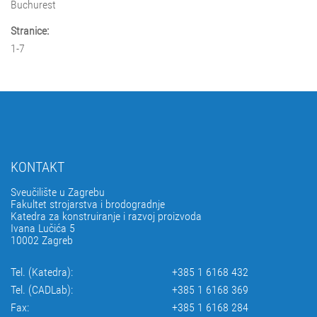
Buchurest
Stranice:
1-7
KONTAKT
Sveučilište u Zagrebu
Fakultet strojarstva i brodogradnje
Katedra za konstruiranje i razvoj proizvoda
Ivana Lučića 5
10002 Zagreb
Tel. (Katedra):
+385 1 6168 432
Tel. (CADLab):
+385 1 6168 369
Fax:
+385 1 6168 284