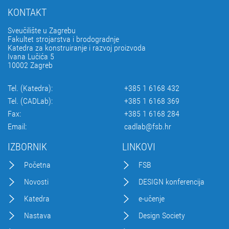
KONTAKT
Sveučilište u Zagrebu
Fakultet strojarstva i brodogradnje
Katedra za konstruiranje i razvoj proizvoda
Ivana Lučića 5
10002 Zagreb
Tel. (Katedra):
+385 1 6168 432
Tel. (CADLab):
+385 1 6168 369
Fax:
+385 1 6168 284
Email:
cadlab@fsb.hr
IZBORNIK
LINKOVI
Početna
FSB
Novosti
DESIGN konferencija
Katedra
e-učenje
Nastava
Design Society