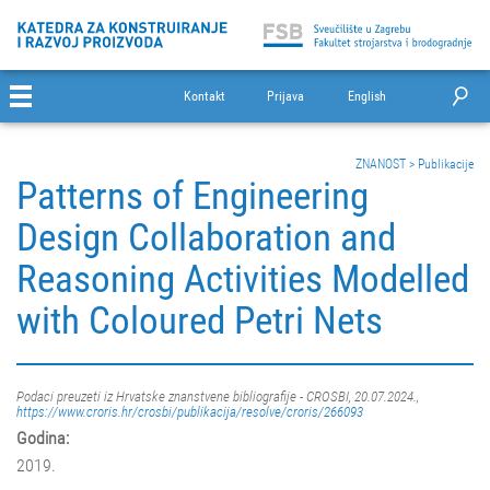
Kontakt
Prijava
English
ZNANOST
>
Publikacije
Patterns of Engineering
Design Collaboration and
Reasoning Activities Modelled
with Coloured Petri Nets
Podaci preuzeti iz Hrvatske znanstvene bibliografije - CROSBI, 20.07.2024.,
https://www.croris.hr/crosbi/publikacija/resolve/croris/266093
Godina:
2019.