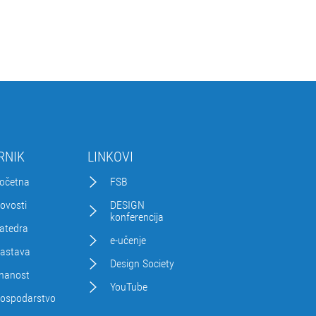
RNIK
LINKOVI
očetna
FSB
ovosti
DESIGN
konferencija
atedra
e-učenje
astava
Design Society
nanost
YouTube
ospodarstvo