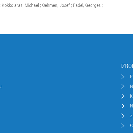
 ; Kokkolaras, Michael ; Oehmen, Josef ; Fadel, Georges ;
IZBO
P
N
da
K
N
Z
G