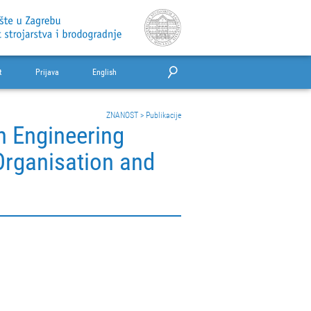
t
Prijava
English
ZNANOST
>
Publikacije
n Engineering
Organisation and