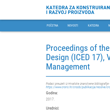
POČETNA
NOVOSTI
KATEDRA
N
Proceedings of the
Design (ICED 17), 
Management
Podaci preuzeti iz Hrvatske znanstvene bibliografije 
https://www.croris.hr/crosbi/publikacija/resolve/cr
Godina:
2017.
Urednici: