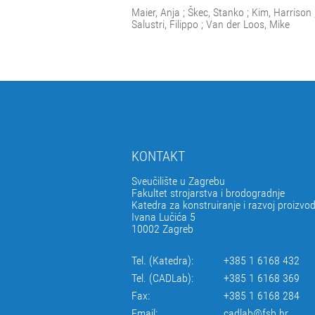
Maier, Anja ; Škec, Stanko ; Kim, Harrison
Salustri, Filippo ; Van der Loos, Mike
KONTAKT
Sveučilište u Zagrebu
Fakultet strojarstva i brodogradnje
Katedra za konstruiranje i razvoj proizvo
Ivana Lučića 5
10002 Zagreb
Tel. (Katedra):
+385 1 6168 432
Tel. (CADLab):
+385 1 6168 369
Fax:
+385 1 6168 284
Email:
cadlab@fsb.hr