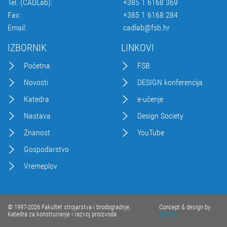
Tel. (CADLab):
+385 1 6168 369
Fax:
+385 1 6168 284
Email:
cadlab@fsb.hr
IZBORNIK
LINKOVI
Početna
FSB
Novosti
DESIGN konferencija
Katedra
e-učenje
Nastava
Design Society
Znanost
YouTube
Gospodarstvo
Vremeplov
© 1997-2026 Fakultet strojarstva i brodogradnje,
Concept & design by
Katedra za konstruiranje i razvoj proizvoda
Excedo