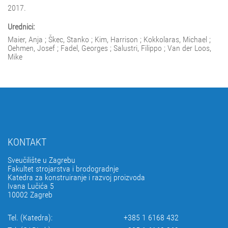
2017.
Urednici:
Maier, Anja ; Škec, Stanko ; Kim, Harrison ; Kokkolaras, Michael ;
Oehmen, Josef ; Fadel, Georges ; Salustri, Filippo ; Van der Loos,
Mike
KONTAKT
Sveučilište u Zagrebu
Fakultet strojarstva i brodogradnje
Katedra za konstruiranje i razvoj proizvoda
Ivana Lučića 5
10002 Zagreb
Tel. (Katedra):
+385 1 6168 432