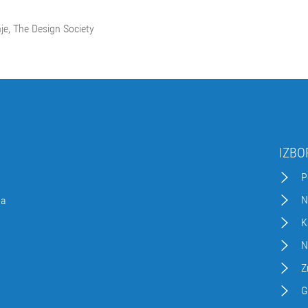
nje, The Design Society
IZBO
P
N
da
K
N
Z
G