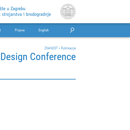
t
Prijava
English
ZNANOST
>
Publikacije
l Design Conference