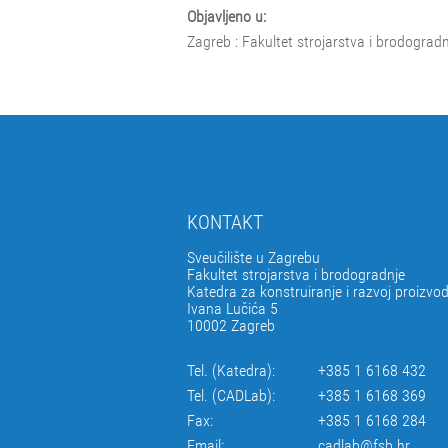
Objavljeno u:
Zagreb : Fakultet strojarstva i brodograd
KONTAKT
Sveučilište u Zagrebu
Fakultet strojarstva i brodogradnje
Katedra za konstruiranje i razvoj proizvo
Ivana Lučića 5
10002 Zagreb
Tel. (Katedra):
+385 1 6168 432
Tel. (CADLab):
+385 1 6168 369
Fax:
+385 1 6168 284
Email:
cadlab@fsb.hr