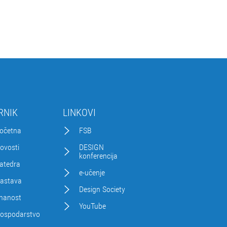
RNIK
LINKOVI
očetna
FSB
ovosti
DESIGN
konferencija
atedra
e-učenje
astava
Design Society
nanost
YouTube
ospodarstvo