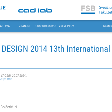
ASTAVA
ZNANOST
GOSPODARSTVO
VREMEPLOV
Kontak
 DESIGN 2014 13th Internationa
- CROSBI, 20.07.2024.,
oris/11861
 Bojčetić, N.