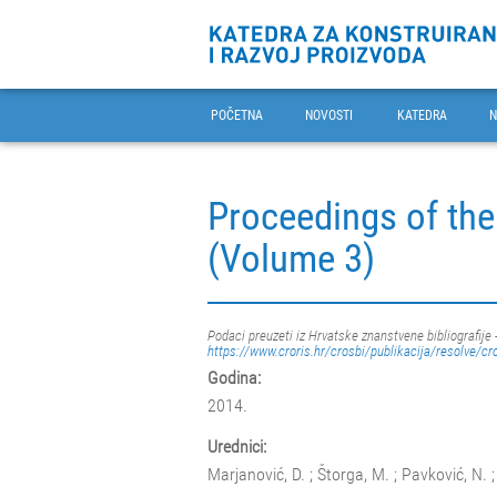
POČETNA
NOVOSTI
KATEDRA
N
Proceedings of the
(Volume 3)
Podaci preuzeti iz Hrvatske znanstvene bibliografije 
https://www.croris.hr/crosbi/publikacija/resolve/cr
Godina:
2014.
Urednici:
Marjanović, D. ; Štorga, M. ; Pavković, N. ;