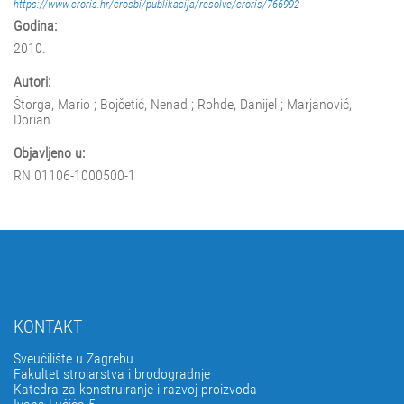
https://www.croris.hr/crosbi/publikacija/resolve/croris/766992
Godina:
2010.
Autori:
Štorga, Mario ; Bojčetić, Nenad ; Rohde, Danijel ; Marjanović,
Dorian
Objavljeno u:
RN 01106-1000500-1
KONTAKT
Sveučilište u Zagrebu
Fakultet strojarstva i brodogradnje
Katedra za konstruiranje i razvoj proizvoda