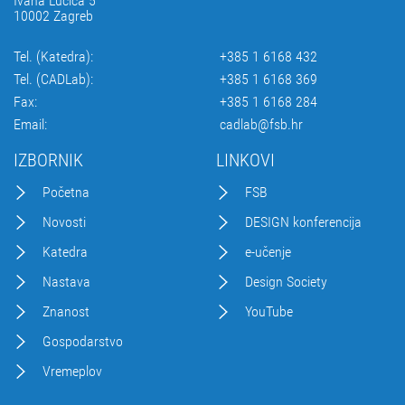
Ivana Lučića 5
10002 Zagreb
Tel. (Katedra):
+385 1 6168 432
Tel. (CADLab):
+385 1 6168 369
Fax:
+385 1 6168 284
Email:
cadlab@fsb.hr
IZBORNIK
LINKOVI
Početna
FSB
Novosti
DESIGN konferencija
Katedra
e-učenje
Nastava
Design Society
Znanost
YouTube
Gospodarstvo
Vremeplov