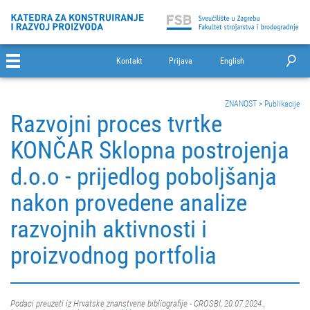
Kontakt
Prijava
English
ZNANOST
>
Publikacije
Razvojni proces tvrtke
KONČAR Sklopna postrojenja
d.o.o - prijedlog poboljšanja
nakon provedene analize
razvojnih aktivnosti i
proizvodnog portfolia
Podaci preuzeti iz Hrvatske znanstvene bibliografije - CROSBI, 20.07.2024.,