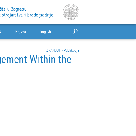
t
Prijava
English
ZNANOST
>
Publikacije
ement Within the