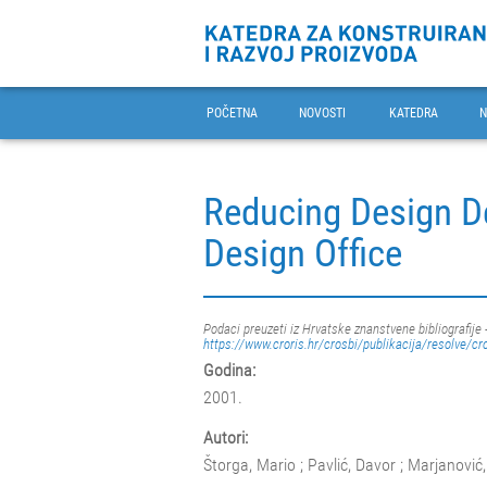
POČETNA
NOVOSTI
KATEDRA
N
Reducing Design D
Design Office
Podaci preuzeti iz Hrvatske znanstvene bibliografije 
https://www.croris.hr/crosbi/publikacija/resolve/cr
Godina:
2001.
Autori:
Štorga, Mario ; Pavlić, Davor ; Marjanović