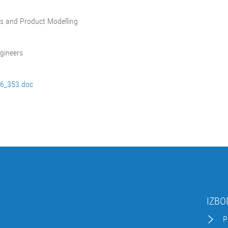
es and Product Modelling
ngineers
86_353.doc
IZBO
P