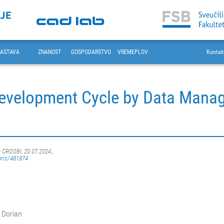
ASTAVA
ZNANOST
GOSPODARSTVO
VREMEPLOV
Kontak
evelopment Cycle by Data Manag
- CROSBI, 20.07.2024.,
oris/481874
, Dorian