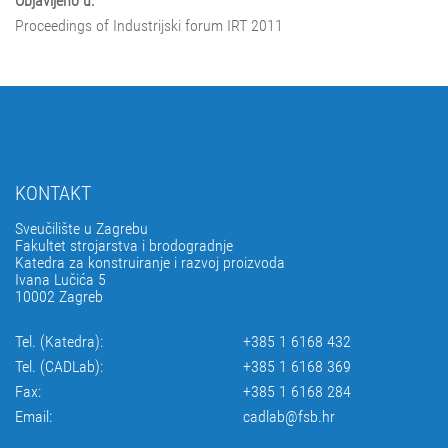
Objavljeno u:
Proceedings of Industrijski forum IRT 2011
KONTAKT
Sveučilište u Zagrebu
Fakultet strojarstva i brodogradnje
Katedra za konstruiranje i razvoj proizvoda
Ivana Lučića 5
10002 Zagreb
Tel. (Katedra):
+385 1 6168 432
Tel. (CADLab):
+385 1 6168 369
Fax:
+385 1 6168 284
Email:
cadlab@fsb.hr