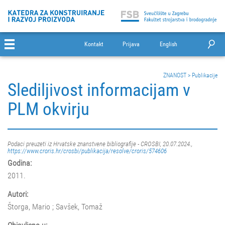
Kontakt
Prijava
English
ZNANOST
>
Publikacije
Slediljivost informacijam v
PLM okvirju
Podaci preuzeti iz Hrvatske znanstvene bibliografije - CROSBI, 20.07.2024.,
https://www.croris.hr/crosbi/publikacija/resolve/croris/574606
Godina:
2011.
Autori:
Štorga, Mario ; Savšek, Tomaž