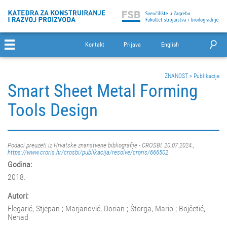
Kontakt
Prijava
English
ZNANOST
>
Publikacije
Smart Sheet Metal Forming
Tools Design
Podaci preuzeti iz Hrvatske znanstvene bibliografije - CROSBI, 20.07.2024.,
https://www.croris.hr/crosbi/publikacija/resolve/croris/666502
Godina:
2018.
Autori:
Flegarić, Stjepan ; Marjanović, Dorian ; Štorga, Mario ; Bojčetić,
Nenad