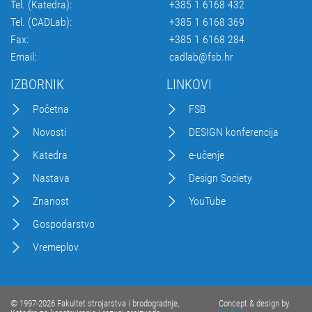
Tel. (Katedra):
+385 1 6168 432
Tel. (CADLab):
+385 1 6168 369
Fax:
+385 1 6168 284
Email:
cadlab@fsb.hr
IZBORNIK
LINKOVI
Početna
FSB
Novosti
DESIGN konferencija
Katedra
e-učenje
Nastava
Design Society
Znanost
YouTube
Gospodarstvo
Vremeplov
© 1997-2026 Fakultet strojarstva i brodogradnje,
Concept & design by