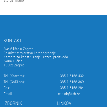
Štorga, Mario
KONTAKT
Sveučilište u Zagrebu
Fakultet strojarstva i brodogradnje
Katedra za konstruiranje i razvoj proizvoda
Ivana Lučića 5
10002 Zagreb
Tel. (Katedra):
+385 1 6168 432
Tel. (CADLab):
+385 1 6168 369
Fax:
+385 1 6168 284
Email:
cadlab@fsb.hr
IZBORNIK
LINKOVI