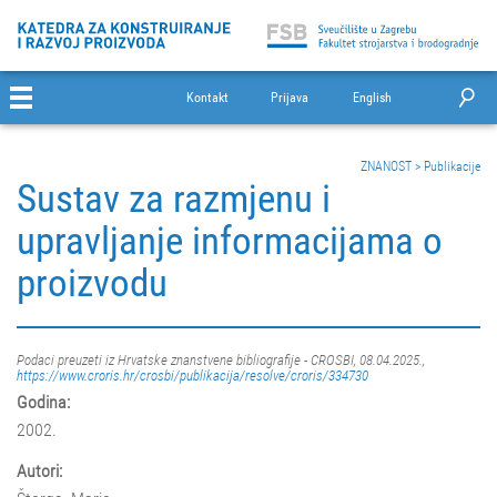
Kontakt
Prijava
English
ZNANOST
>
Publikacije
Sustav za razmjenu i
upravljanje informacijama o
proizvodu
Podaci preuzeti iz Hrvatske znanstvene bibliografije - CROSBI, 08.04.2025.,
https://www.croris.hr/crosbi/publikacija/resolve/croris/334730
Godina:
2002.
Autori: