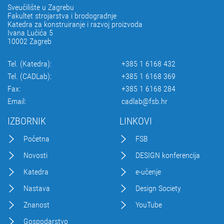
Sveučilište u Zagrebu
Fakultet strojarstva i brodogradnje
Katedra za konstruiranje i razvoj proizvoda
Ivana Lučića 5
10002 Zagreb
Tel. (Katedra):
+385 1 6168 432
Tel. (CADLab):
+385 1 6168 369
Fax:
+385 1 6168 284
Email:
cadlab@fsb.hr
IZBORNIK
LINKOVI
Početna
FSB
Novosti
DESIGN konferencija
Katedra
e-učenje
Nastava
Design Society
Znanost
YouTube
Gospodarstvo