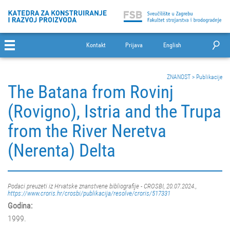
Kontakt
Prijava
English
ZNANOST
>
Publikacije
The Batana from Rovinj
(Rovigno), Istria and the Trupa
from the River Neretva
(Nerenta) Delta
Podaci preuzeti iz Hrvatske znanstvene bibliografije - CROSBI, 20.07.2024.,
https://www.croris.hr/crosbi/publikacija/resolve/croris/517331
Godina:
1999.