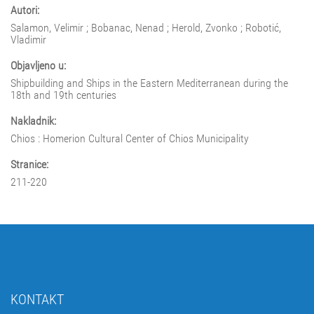
Autori:
Salamon, Velimir ; Bobanac, Nenad ; Herold, Zvonko ; Robotić,
Vladimir
Objavljeno u:
Shipbuilding and Ships in the Eastern Mediterranean during the
18th and 19th centuries
Nakladnik:
Chios : Homerion Cultural Center of Chios Municipality
Stranice:
211-220
KONTAKT